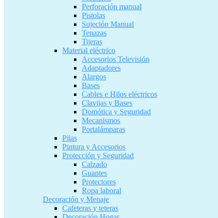
Perforación manual
Pistolas
Sujeción Manual
Tenazas
Tijeras
Material eléctrico
Accesorios Televisión
Adaptadores
Alargos
Bases
Cables e Hilos eléctricos
Clavijas y Bases
Domótica y Seguridad
Mecanismos
Portalámparas
Pilas
Pintura y Accesorios
Protección y Seguridad
Calzado
Guantes
Protectores
Ropa laboral
Decoración y Menaje
Cafeteras y teteras
Decoración Hogar