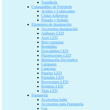
Tornillería
Consumibles de Ferretería
Aceites y Lubricantes
Cintas Adhesivas
Pegado y Sellado
Elementos de iluminación
Accesorios iluminación
Apliques LED
Aros LED
Bajo consumo
Bombillas
Downlights LED
Fluorescentes LED
Iluminación Decorativa
Lámparas
Linternas
Paneles LED
Pantallas LED
Proyectores LED
Regletas LED
Tiras LED
Fontanería
Accesorios baño
Accesorios para Fontanería
Gas