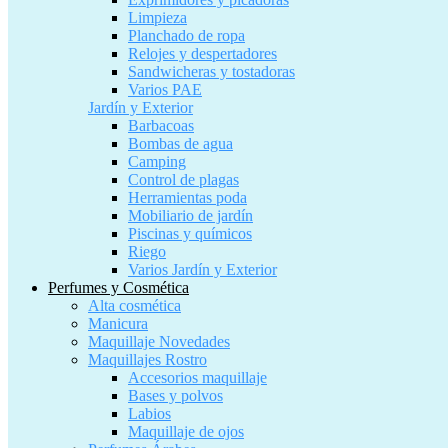
Limpieza
Planchado de ropa
Relojes y despertadores
Sandwicheras y tostadoras
Varios PAE
Jardín y Exterior
Barbacoas
Bombas de agua
Camping
Control de plagas
Herramientas poda
Mobiliario de jardín
Piscinas y químicos
Riego
Varios Jardín y Exterior
Perfumes y Cosmética
Alta cosmética
Manicura
Maquillaje Novedades
Maquillajes Rostro
Accesorios maquillaje
Bases y polvos
Labios
Maquillaje de ojos