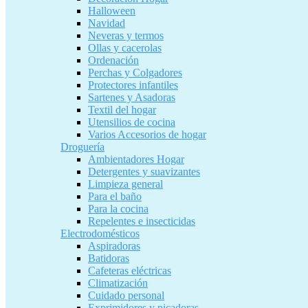
Halloween
Navidad
Neveras y termos
Ollas y cacerolas
Ordenación
Perchas y Colgadores
Protectores infantiles
Sartenes y Asadoras
Textil del hogar
Utensilios de cocina
Varios Accesorios de hogar
Droguería
Ambientadores Hogar
Detergentes y suavizantes
Limpieza general
Para el baño
Para la cocina
Repelentes e insecticidas
Electrodomésticos
Aspiradoras
Batidoras
Cafeteras eléctricas
Climatización
Cuidado personal
Exprimidores y picadoras