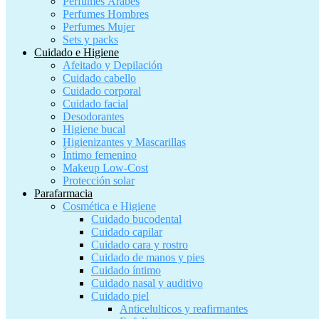
Perfumes Árabes
Perfumes Hombres
Perfumes Mujer
Sets y packs
Cuidado e Higiene
Afeitado y Depilación
Cuidado cabello
Cuidado corporal
Cuidado facial
Desodorantes
Higiene bucal
Higienizantes y Mascarillas
Íntimo femenino
Makeup Low-Cost
Protección solar
Parafarmacia
Cosmética e Higiene
Cuidado bucodental
Cuidado capilar
Cuidado cara y rostro
Cuidado de manos y pies
Cuidado íntimo
Cuidado nasal y auditivo
Cuidado piel
Anticelulticos y reafirmantes