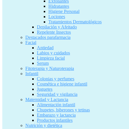
Exfoliantes
Hidratantes
Higiene Personal
Lociones
Tratamientos Dermatológicos
Depilación y Afeitado
Repelente Insectos
Destacados parafarmacia
Facial
Antiedad
Labios y cuidados
Limpieza facial
Serum
Fitoterapia y Naturoterapia
Infantil
Colonias y perfumes
Cosmética e higiene infantil
Juguetes
Seguridad y vigilancia
Maternidad y Lactancia
Alimentación infantil
Chupetes, biberones y tetinas
Embarazo y lactancia
Productos infantiles
Nutrición y dietética