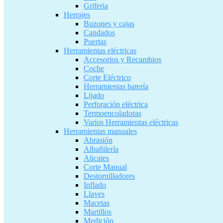
Griferia
Herrajes
Buzones y cajas
Candados
Puertas
Herramientas eléctricas
Accesorios y Recambios
Coche
Corte Eléctrico
Herramientas batería
Lijado
Perforación eléctrica
Termoencoladoras
Varios Herramientas eléctricas
Herramientas manuales
Abrasión
Albañilería
Alicates
Corte Manual
Destornilladores
Inflado
Llaves
Macetas
Martillos
Medición