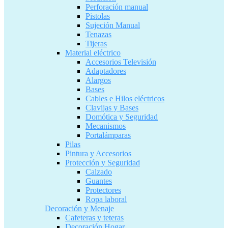
Perforación manual
Pistolas
Sujeción Manual
Tenazas
Tijeras
Material eléctrico
Accesorios Televisión
Adaptadores
Alargos
Bases
Cables e Hilos eléctricos
Clavijas y Bases
Domótica y Seguridad
Mecanismos
Portalámparas
Pilas
Pintura y Accesorios
Protección y Seguridad
Calzado
Guantes
Protectores
Ropa laboral
Decoración y Menaje
Cafeteras y teteras
Decoración Hogar