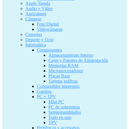
Apple Tienda
Audio y Vídeo
Auriculares
Cámaras
Foto Digital
Videocámaras
Consolas
Deporte y Ocio
Informática
Componentes
Almacenamiento Interno
Cajas y Fuentes de Alimentación
Memorias RAM
Microprocesadores
Placas Base
Tarjetas gráficas
Consumibles impresión
Gaming
PC y TPV
Mini PC
PC de sobremesa
Semiensamblados
Todo en uno
TPV
Periféricos y accesorios