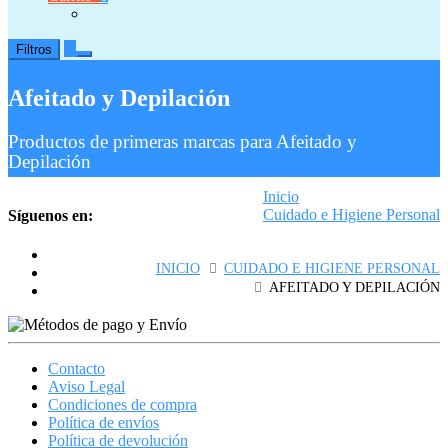
0
Filtros
Afeitado y Depilación
Productos de primeras marcas para Afeitado y
Depilación
Inicio
Cuidado e Higiene Personal
Síguenos en:
Afeitado y Depilación
INICIO
CUIDADO E HIGIENE PERSONAL
AFEITADO Y DEPILACIÓN
Contacto
Aviso Legal
Condiciones de compra
Política de envíos
Política de devolución