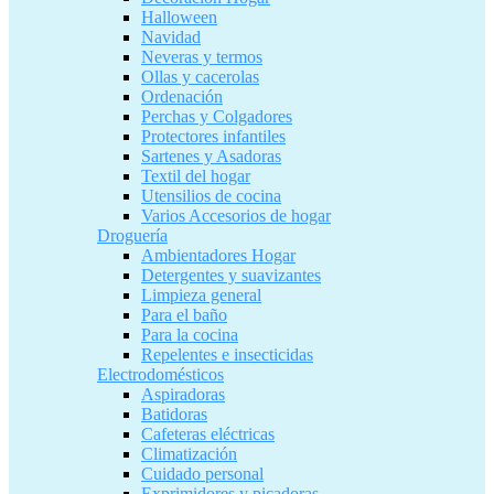
Halloween
Navidad
Neveras y termos
Ollas y cacerolas
Ordenación
Perchas y Colgadores
Protectores infantiles
Sartenes y Asadoras
Textil del hogar
Utensilios de cocina
Varios Accesorios de hogar
Droguería
Ambientadores Hogar
Detergentes y suavizantes
Limpieza general
Para el baño
Para la cocina
Repelentes e insecticidas
Electrodomésticos
Aspiradoras
Batidoras
Cafeteras eléctricas
Climatización
Cuidado personal
Exprimidores y picadoras