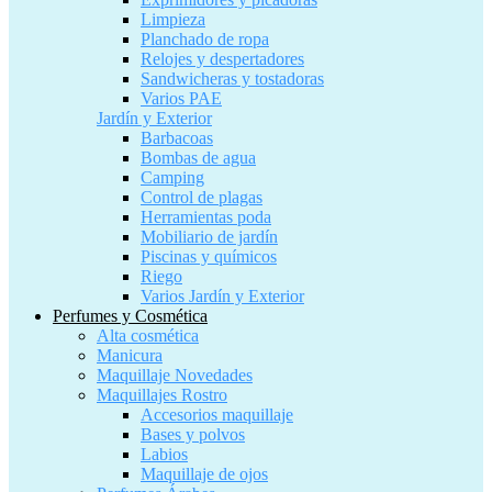
Limpieza
Planchado de ropa
Relojes y despertadores
Sandwicheras y tostadoras
Varios PAE
Jardín y Exterior
Barbacoas
Bombas de agua
Camping
Control de plagas
Herramientas poda
Mobiliario de jardín
Piscinas y químicos
Riego
Varios Jardín y Exterior
Perfumes y Cosmética
Alta cosmética
Manicura
Maquillaje Novedades
Maquillajes Rostro
Accesorios maquillaje
Bases y polvos
Labios
Maquillaje de ojos