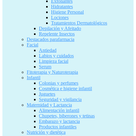
Exfoliantes
Hidratantes
Higiene Personal
Lociones
Tratamientos Dermatológicos
Depilación y Afeitado
Repelente Insectos
Destacados parafarmacia
Facial
Antiedad
Labios y cuidados
Limpieza facial
Serum
Fitoterapia y Naturoterapia
Infantil
Colonias y perfumes
Cosmética e higiene infantil
Juguetes
Seguridad y vigilancia
Maternidad y Lactancia
Alimentación infantil
Chupetes, biberones y tetinas
Embarazo y lactancia
Productos infantiles
Nutrición y dietética