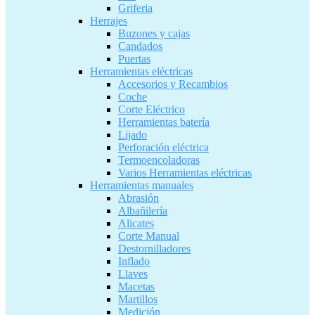
Griferia
Herrajes
Buzones y cajas
Candados
Puertas
Herramientas eléctricas
Accesorios y Recambios
Coche
Corte Eléctrico
Herramientas batería
Lijado
Perforación eléctrica
Termoencoladoras
Varios Herramientas eléctricas
Herramientas manuales
Abrasión
Albañilería
Alicates
Corte Manual
Destornilladores
Inflado
Llaves
Macetas
Martillos
Medición