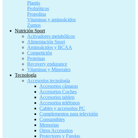
Plantis
Probióticos
Propolina
Vitaminas y aminoácidos
Zumos
Nutrición Sport
Activadores metabólicos
Alimentación Sport
Aminoácidos y BCAA
Competición
Proteinas
Recovery endurance
Vitaminas y Minerales
Tecnología
Accesorios tecnología
Accesorios cámaras
Accesorios Coches
Accesorios tablets
Accesorios teléfonos
Cables y accesorios PC
Complementos para televisión
Consumibles
Memorias
Otros Accesorios
Protectores y Fundas