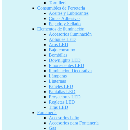
Tornillería
Consumibles de Ferretería
Aceites y Lubricantes
Cintas Adhesivas
Pegado y Sellado
Elementos de iluminación
Accesorios iluminación
Apliques LED
Aros LED
Bajo consumo
Bombillas
Downlights LED
Fluorescentes LED
Iluminación Decorativa
Lámparas
Linternas
Paneles LED
Pantallas LED
Proyectores LED
Regletas LED
Tiras LED
Fontanería
Accesorios baño
Accesorios para Fontanería
Gas