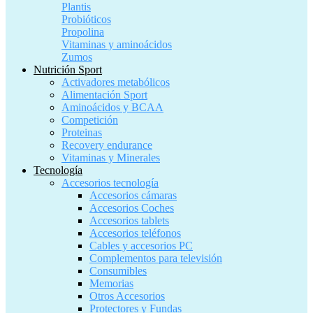
Plantis
Probióticos
Propolina
Vitaminas y aminoácidos
Zumos
Nutrición Sport
Activadores metabólicos
Alimentación Sport
Aminoácidos y BCAA
Competición
Proteinas
Recovery endurance
Vitaminas y Minerales
Tecnología
Accesorios tecnología
Accesorios cámaras
Accesorios Coches
Accesorios tablets
Accesorios teléfonos
Cables y accesorios PC
Complementos para televisión
Consumibles
Memorias
Otros Accesorios
Protectores y Fundas