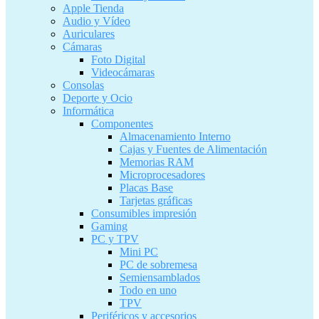
Apple Tienda
Audio y Vídeo
Auriculares
Cámaras
Foto Digital
Videocámaras
Consolas
Deporte y Ocio
Informática
Componentes
Almacenamiento Interno
Cajas y Fuentes de Alimentación
Memorias RAM
Microprocesadores
Placas Base
Tarjetas gráficas
Consumibles impresión
Gaming
PC y TPV
Mini PC
PC de sobremesa
Semiensamblados
Todo en uno
TPV
Periféricos y accesorios