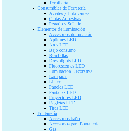
Tornillería
Consumibles de Ferretería
Aceites y Lubricantes
Cintas Adhesivas
Pegado y Sellado
Elementos de iluminación
Accesorios iluminación
Apliques LED
Aros LED
Bajo consumo
Bombillas
Downlights LED
Fluorescentes LED
Iluminación Decorativa
Lámparas
Linternas
Paneles LED
Pantallas LED
Proyectores LED
Regletas LED
Tiras LED
Fontanería
Accesorios baño
Accesorios para Fontanería
Gas