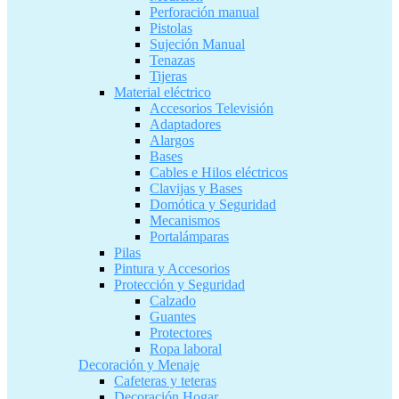
Perforación manual
Pistolas
Sujeción Manual
Tenazas
Tijeras
Material eléctrico
Accesorios Televisión
Adaptadores
Alargos
Bases
Cables e Hilos eléctricos
Clavijas y Bases
Domótica y Seguridad
Mecanismos
Portalámparas
Pilas
Pintura y Accesorios
Protección y Seguridad
Calzado
Guantes
Protectores
Ropa laboral
Decoración y Menaje
Cafeteras y teteras
Decoración Hogar