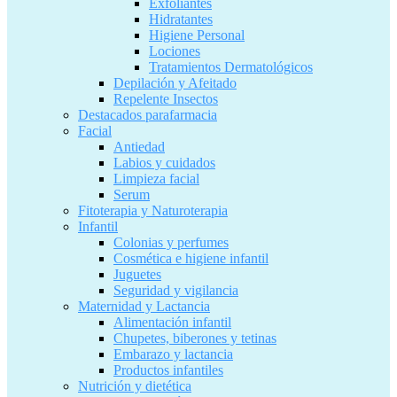
Exfoliantes
Hidratantes
Higiene Personal
Lociones
Tratamientos Dermatológicos
Depilación y Afeitado
Repelente Insectos
Destacados parafarmacia
Facial
Antiedad
Labios y cuidados
Limpieza facial
Serum
Fitoterapia y Naturoterapia
Infantil
Colonias y perfumes
Cosmética e higiene infantil
Juguetes
Seguridad y vigilancia
Maternidad y Lactancia
Alimentación infantil
Chupetes, biberones y tetinas
Embarazo y lactancia
Productos infantiles
Nutrición y dietética