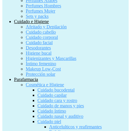
Perfumes Árabes
Perfumes Hombres
Perfumes Mujer
Sets y packs
Cuidado e Higiene
Afeitado y Depilación
Cuidado cabello
Cuidado corporal
Cuidado facial
Desodorantes
Higiene bucal
Higienizantes y Mascarillas
Íntimo femenino
Makeup Low-Cost
Protección solar
Parafarmacia
Cosmética e Higiene
Cuidado bucodental
Cuidado capilar
Cuidado cara y rostro
Cuidado de manos y pies
Cuidado íntimo
Cuidado nasal y auditivo
Cuidado piel
Anticelulticos y reafirmantes