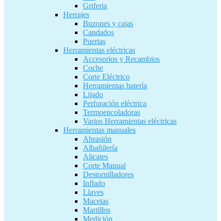
Griferia
Herrajes
Buzones y cajas
Candados
Puertas
Herramientas eléctricas
Accesorios y Recambios
Coche
Corte Eléctrico
Herramientas batería
Lijado
Perforación eléctrica
Termoencoladoras
Varios Herramientas eléctricas
Herramientas manuales
Abrasión
Albañilería
Alicates
Corte Manual
Destornilladores
Inflado
Llaves
Macetas
Martillos
Medición