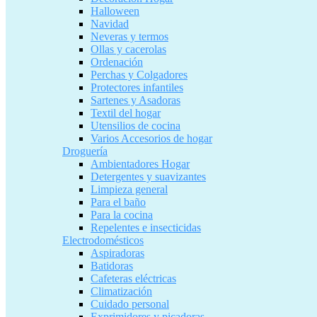
Halloween
Navidad
Neveras y termos
Ollas y cacerolas
Ordenación
Perchas y Colgadores
Protectores infantiles
Sartenes y Asadoras
Textil del hogar
Utensilios de cocina
Varios Accesorios de hogar
Droguería
Ambientadores Hogar
Detergentes y suavizantes
Limpieza general
Para el baño
Para la cocina
Repelentes e insecticidas
Electrodomésticos
Aspiradoras
Batidoras
Cafeteras eléctricas
Climatización
Cuidado personal
Exprimidores y picadoras