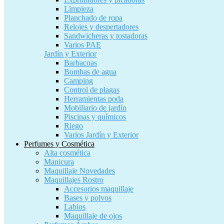
Limpieza
Planchado de ropa
Relojes y despertadores
Sandwicheras y tostadoras
Varios PAE
Jardín y Exterior
Barbacoas
Bombas de agua
Camping
Control de plagas
Herramientas poda
Mobiliario de jardín
Piscinas y químicos
Riego
Varios Jardín y Exterior
Perfumes y Cosmética
Alta cosmética
Manicura
Maquillaje Novedades
Maquillajes Rostro
Accesorios maquillaje
Bases y polvos
Labios
Maquillaje de ojos