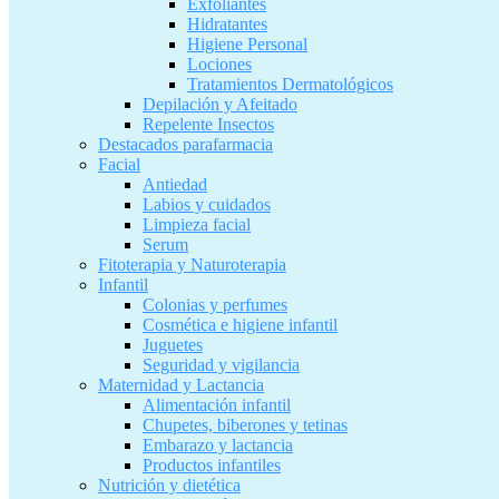
Exfoliantes
Hidratantes
Higiene Personal
Lociones
Tratamientos Dermatológicos
Depilación y Afeitado
Repelente Insectos
Destacados parafarmacia
Facial
Antiedad
Labios y cuidados
Limpieza facial
Serum
Fitoterapia y Naturoterapia
Infantil
Colonias y perfumes
Cosmética e higiene infantil
Juguetes
Seguridad y vigilancia
Maternidad y Lactancia
Alimentación infantil
Chupetes, biberones y tetinas
Embarazo y lactancia
Productos infantiles
Nutrición y dietética