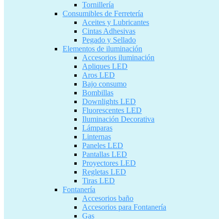
Tornillería
Consumibles de Ferretería
Aceites y Lubricantes
Cintas Adhesivas
Pegado y Sellado
Elementos de iluminación
Accesorios iluminación
Apliques LED
Aros LED
Bajo consumo
Bombillas
Downlights LED
Fluorescentes LED
Iluminación Decorativa
Lámparas
Linternas
Paneles LED
Pantallas LED
Proyectores LED
Regletas LED
Tiras LED
Fontanería
Accesorios baño
Accesorios para Fontanería
Gas