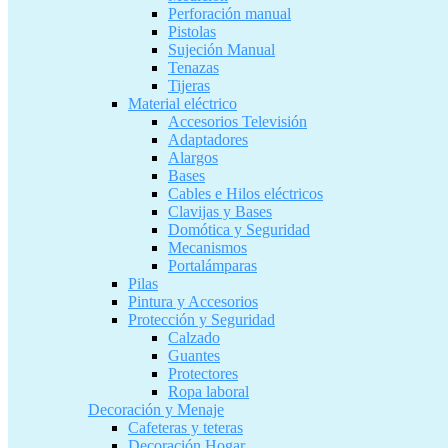
Perforación manual
Pistolas
Sujeción Manual
Tenazas
Tijeras
Material eléctrico
Accesorios Televisión
Adaptadores
Alargos
Bases
Cables e Hilos eléctricos
Clavijas y Bases
Domótica y Seguridad
Mecanismos
Portalámparas
Pilas
Pintura y Accesorios
Protección y Seguridad
Calzado
Guantes
Protectores
Ropa laboral
Decoración y Menaje
Cafeteras y teteras
Decoración Hogar