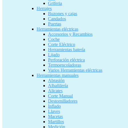
Griferia
Herrajes
Buzones y cajas
Candados
Puertas
Herramientas eléctricas
Accesorios y Recambios
Coche
Corte Eléctrico
Herramientas batería
Lijado
Perforación eléctrica
Termoencoladoras
Varios Herramientas eléctricas
Herramientas manuales
Abrasión
Albañilería
Alicates
Corte Manual
Destornilladores
Inflado
Llaves
Macetas
Martillos
Medición