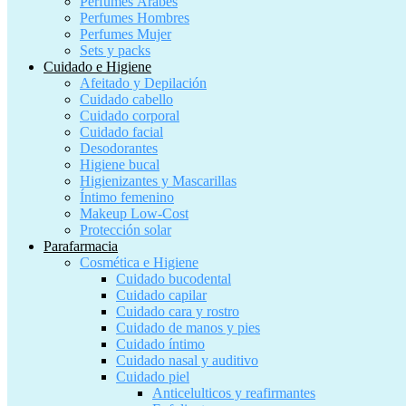
Perfumes Árabes
Perfumes Hombres
Perfumes Mujer
Sets y packs
Cuidado e Higiene
Afeitado y Depilación
Cuidado cabello
Cuidado corporal
Cuidado facial
Desodorantes
Higiene bucal
Higienizantes y Mascarillas
Íntimo femenino
Makeup Low-Cost
Protección solar
Parafarmacia
Cosmética e Higiene
Cuidado bucodental
Cuidado capilar
Cuidado cara y rostro
Cuidado de manos y pies
Cuidado íntimo
Cuidado nasal y auditivo
Cuidado piel
Anticelulticos y reafirmantes