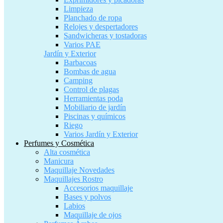
Limpieza
Planchado de ropa
Relojes y despertadores
Sandwicheras y tostadoras
Varios PAE
Jardín y Exterior
Barbacoas
Bombas de agua
Camping
Control de plagas
Herramientas poda
Mobiliario de jardín
Piscinas y químicos
Riego
Varios Jardín y Exterior
Perfumes y Cosmética
Alta cosmética
Manicura
Maquillaje Novedades
Maquillajes Rostro
Accesorios maquillaje
Bases y polvos
Labios
Maquillaje de ojos