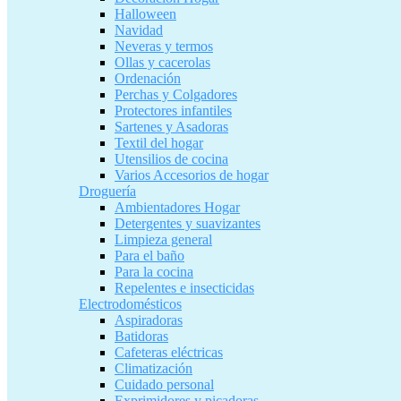
Halloween
Navidad
Neveras y termos
Ollas y cacerolas
Ordenación
Perchas y Colgadores
Protectores infantiles
Sartenes y Asadoras
Textil del hogar
Utensilios de cocina
Varios Accesorios de hogar
Droguería
Ambientadores Hogar
Detergentes y suavizantes
Limpieza general
Para el baño
Para la cocina
Repelentes e insecticidas
Electrodomésticos
Aspiradoras
Batidoras
Cafeteras eléctricas
Climatización
Cuidado personal
Exprimidores y picadoras