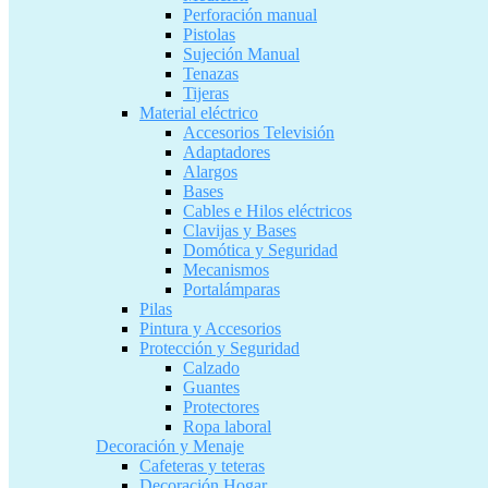
Perforación manual
Pistolas
Sujeción Manual
Tenazas
Tijeras
Material eléctrico
Accesorios Televisión
Adaptadores
Alargos
Bases
Cables e Hilos eléctricos
Clavijas y Bases
Domótica y Seguridad
Mecanismos
Portalámparas
Pilas
Pintura y Accesorios
Protección y Seguridad
Calzado
Guantes
Protectores
Ropa laboral
Decoración y Menaje
Cafeteras y teteras
Decoración Hogar