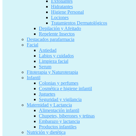
Exfoliantes
Hidratantes
Higiene Personal
Lociones
Tratamientos Dermatológicos
Depilación y Afeitado
Repelente Insectos
Destacados parafarmacia
Facial
Antiedad
Labios y cuidados
Limpieza facial
Serum
Fitoterapia y Naturoterapia
Infantil
Colonias y perfumes
Cosmética e higiene infantil
Juguetes
Seguridad y vigilancia
Maternidad y Lactancia
Alimentación infantil
Chupetes, biberones y tetinas
Embarazo y lactancia
Productos infantiles
Nutrición y dietética