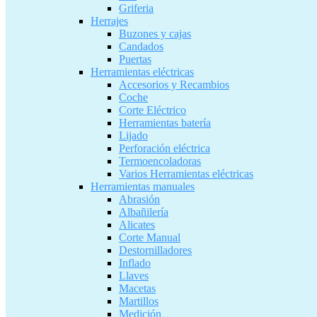
Griferia
Herrajes
Buzones y cajas
Candados
Puertas
Herramientas eléctricas
Accesorios y Recambios
Coche
Corte Eléctrico
Herramientas batería
Lijado
Perforación eléctrica
Termoencoladoras
Varios Herramientas eléctricas
Herramientas manuales
Abrasión
Albañilería
Alicates
Corte Manual
Destornilladores
Inflado
Llaves
Macetas
Martillos
Medición