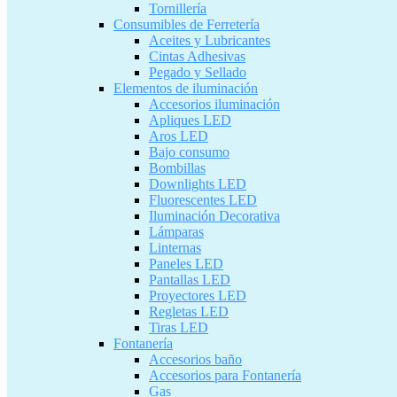
Tornillería
Consumibles de Ferretería
Aceites y Lubricantes
Cintas Adhesivas
Pegado y Sellado
Elementos de iluminación
Accesorios iluminación
Apliques LED
Aros LED
Bajo consumo
Bombillas
Downlights LED
Fluorescentes LED
Iluminación Decorativa
Lámparas
Linternas
Paneles LED
Pantallas LED
Proyectores LED
Regletas LED
Tiras LED
Fontanería
Accesorios baño
Accesorios para Fontanería
Gas