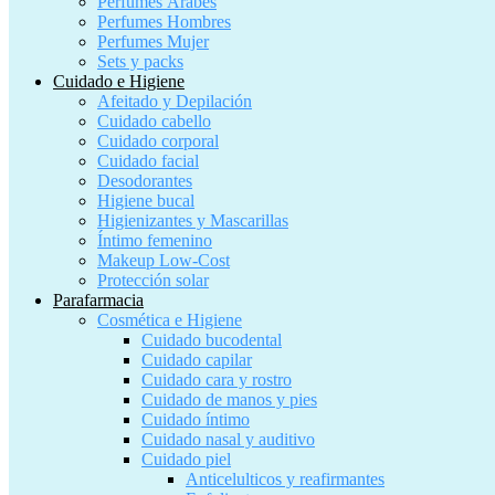
Perfumes Árabes
Perfumes Hombres
Perfumes Mujer
Sets y packs
Cuidado e Higiene
Afeitado y Depilación
Cuidado cabello
Cuidado corporal
Cuidado facial
Desodorantes
Higiene bucal
Higienizantes y Mascarillas
Íntimo femenino
Makeup Low-Cost
Protección solar
Parafarmacia
Cosmética e Higiene
Cuidado bucodental
Cuidado capilar
Cuidado cara y rostro
Cuidado de manos y pies
Cuidado íntimo
Cuidado nasal y auditivo
Cuidado piel
Anticelulticos y reafirmantes