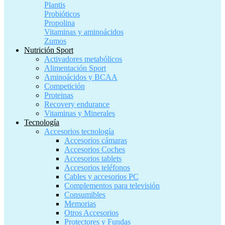
Plantis
Probióticos
Propolina
Vitaminas y aminoácidos
Zumos
Nutrición Sport
Activadores metabólicos
Alimentación Sport
Aminoácidos y BCAA
Competición
Proteinas
Recovery endurance
Vitaminas y Minerales
Tecnología
Accesorios tecnología
Accesorios cámaras
Accesorios Coches
Accesorios tablets
Accesorios teléfonos
Cables y accesorios PC
Complementos para televisión
Consumibles
Memorias
Otros Accesorios
Protectores y Fundas