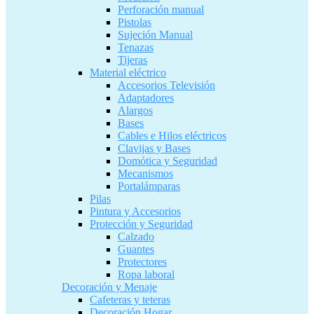
Perforación manual
Pistolas
Sujeción Manual
Tenazas
Tijeras
Material eléctrico
Accesorios Televisión
Adaptadores
Alargos
Bases
Cables e Hilos eléctricos
Clavijas y Bases
Domótica y Seguridad
Mecanismos
Portalámparas
Pilas
Pintura y Accesorios
Protección y Seguridad
Calzado
Guantes
Protectores
Ropa laboral
Decoración y Menaje
Cafeteras y teteras
Decoración Hogar