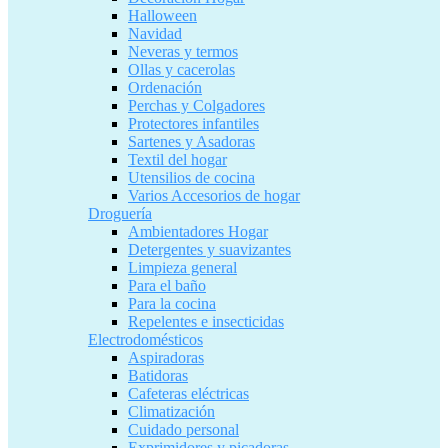
Halloween
Navidad
Neveras y termos
Ollas y cacerolas
Ordenación
Perchas y Colgadores
Protectores infantiles
Sartenes y Asadoras
Textil del hogar
Utensilios de cocina
Varios Accesorios de hogar
Droguería
Ambientadores Hogar
Detergentes y suavizantes
Limpieza general
Para el baño
Para la cocina
Repelentes e insecticidas
Electrodomésticos
Aspiradoras
Batidoras
Cafeteras eléctricas
Climatización
Cuidado personal
Exprimidores y picadoras