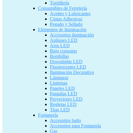
Tornillería
Consumibles de Ferretería
Aceites y Lubricantes
Cintas Adhesivas
Pegado y Sellado
Elementos de iluminación
Accesorios iluminación
Apliques LED
Aros LED
Bajo consumo
Bombillas
Downlights LED
Fluorescentes LED
Iluminación Decorativa
Lámparas
Linternas
Paneles LED
Pantallas LED
Proyectores LED
Regletas LED
Tiras LED
Fontanería
Accesorios baño
Accesorios para Fontanería
Gas