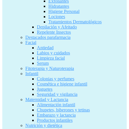
Exfoliantes
Hidratantes
Higiene Personal
Lociones
Tratamientos Dermatológicos
Depilación y Afeitado
Repelente Insectos
Destacados parafarmacia
Facial
Antiedad
Labios y cuidados
Limpieza facial
Serum
Fitoterapia y Naturoterapia
Infantil
Colonias y perfumes
Cosmética e higiene infantil
Juguetes
Seguridad y vigilancia
Maternidad y Lactancia
Alimentación infantil
Chupetes, biberones y tetinas
Embarazo y lactancia
Productos infantiles
Nutrición y dietética