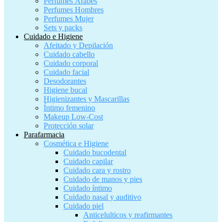
Perfumes Árabes
Perfumes Hombres
Perfumes Mujer
Sets y packs
Cuidado e Higiene
Afeitado y Depilación
Cuidado cabello
Cuidado corporal
Cuidado facial
Desodorantes
Higiene bucal
Higienizantes y Mascarillas
Íntimo femenino
Makeup Low-Cost
Protección solar
Parafarmacia
Cosmética e Higiene
Cuidado bucodental
Cuidado capilar
Cuidado cara y rostro
Cuidado de manos y pies
Cuidado íntimo
Cuidado nasal y auditivo
Cuidado piel
Anticelulticos y reafirmantes