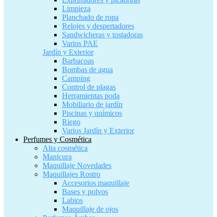
Limpieza
Planchado de ropa
Relojes y despertadores
Sandwicheras y tostadoras
Varios PAE
Jardín y Exterior
Barbacoas
Bombas de agua
Camping
Control de plagas
Herramientas poda
Mobiliario de jardín
Piscinas y químicos
Riego
Varios Jardín y Exterior
Perfumes y Cosmética
Alta cosmética
Manicura
Maquillaje Novedades
Maquillajes Rostro
Accesorios maquillaje
Bases y polvos
Labios
Maquillaje de ojos