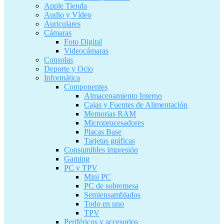
Apple Tienda
Audio y Vídeo
Auriculares
Cámaras
Foto Digital
Videocámaras
Consolas
Deporte y Ocio
Informática
Componentes
Almacenamiento Interno
Cajas y Fuentes de Alimentación
Memorias RAM
Microprocesadores
Placas Base
Tarjetas gráficas
Consumibles impresión
Gaming
PC y TPV
Mini PC
PC de sobremesa
Semiensamblados
Todo en uno
TPV
Periféricos y accesorios