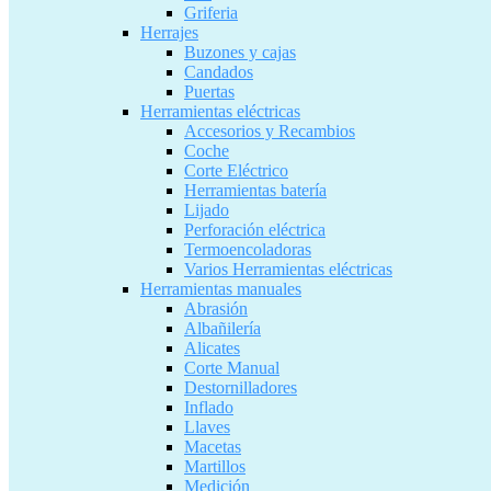
Griferia
Herrajes
Buzones y cajas
Candados
Puertas
Herramientas eléctricas
Accesorios y Recambios
Coche
Corte Eléctrico
Herramientas batería
Lijado
Perforación eléctrica
Termoencoladoras
Varios Herramientas eléctricas
Herramientas manuales
Abrasión
Albañilería
Alicates
Corte Manual
Destornilladores
Inflado
Llaves
Macetas
Martillos
Medición