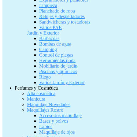
Limpieza
Planchado de ropa
Relojes y despertadores
Sandwicheras y tostadoras
Varios PAE
Jardín y Exterior
Barbacoas
Bombas de agua
Camping
Control de plagas
Herramientas poda
Mobiliario de jardín
Piscinas y químicos
Riego
Varios Jardín y Exterior
Perfumes y Cosmética
Alta cosmética
Manicura
Maquillaje Novedades
Maquillajes Rostro
Accesorios maquillaje
Bases y polvos
Labios
Maquillaje de ojos