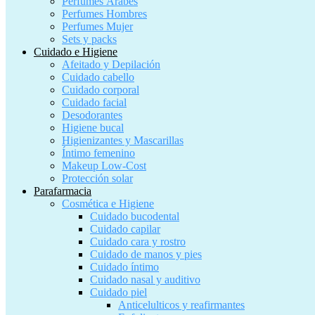
Perfumes Árabes
Perfumes Hombres
Perfumes Mujer
Sets y packs
Cuidado e Higiene
Afeitado y Depilación
Cuidado cabello
Cuidado corporal
Cuidado facial
Desodorantes
Higiene bucal
Higienizantes y Mascarillas
Íntimo femenino
Makeup Low-Cost
Protección solar
Parafarmacia
Cosmética e Higiene
Cuidado bucodental
Cuidado capilar
Cuidado cara y rostro
Cuidado de manos y pies
Cuidado íntimo
Cuidado nasal y auditivo
Cuidado piel
Anticelulticos y reafirmantes