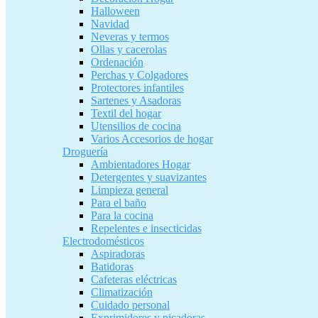
Halloween
Navidad
Neveras y termos
Ollas y cacerolas
Ordenación
Perchas y Colgadores
Protectores infantiles
Sartenes y Asadoras
Textil del hogar
Utensilios de cocina
Varios Accesorios de hogar
Droguería
Ambientadores Hogar
Detergentes y suavizantes
Limpieza general
Para el baño
Para la cocina
Repelentes e insecticidas
Electrodomésticos
Aspiradoras
Batidoras
Cafeteras eléctricas
Climatización
Cuidado personal
Exprimidores y picadoras