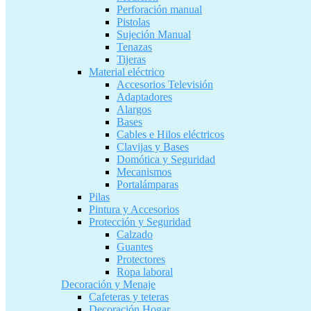
Perforación manual
Pistolas
Sujeción Manual
Tenazas
Tijeras
Material eléctrico
Accesorios Televisión
Adaptadores
Alargos
Bases
Cables e Hilos eléctricos
Clavijas y Bases
Domótica y Seguridad
Mecanismos
Portalámparas
Pilas
Pintura y Accesorios
Protección y Seguridad
Calzado
Guantes
Protectores
Ropa laboral
Decoración y Menaje
Cafeteras y teteras
Decoración Hogar