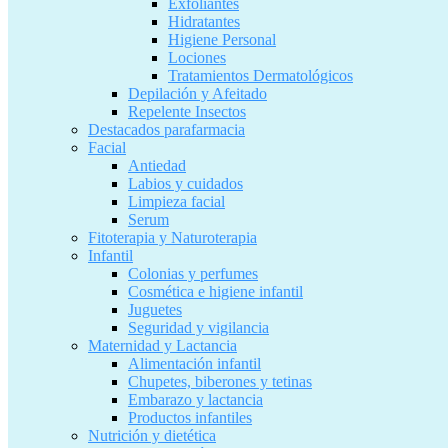
Exfoliantes
Hidratantes
Higiene Personal
Lociones
Tratamientos Dermatológicos
Depilación y Afeitado
Repelente Insectos
Destacados parafarmacia
Facial
Antiedad
Labios y cuidados
Limpieza facial
Serum
Fitoterapia y Naturoterapia
Infantil
Colonias y perfumes
Cosmética e higiene infantil
Juguetes
Seguridad y vigilancia
Maternidad y Lactancia
Alimentación infantil
Chupetes, biberones y tetinas
Embarazo y lactancia
Productos infantiles
Nutrición y dietética