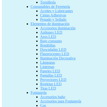
Tornillería
Consumibles de Ferretería
Aceites y Lubricantes
Cintas Adhesivas
Pegado y Sellado
Elementos de iluminación
Accesorios iluminación
Apliques LED
Aros LED
Bajo consumo
Bombillas
Downlights LED
Fluorescentes LED
Iluminación Decorativa
Lámparas
Linternas
Paneles LED
Pantallas LED
Proyectores LED
Regletas LED
Tiras LED
Fontanería
Accesorios baño
Accesorios para Fontanería
Gas