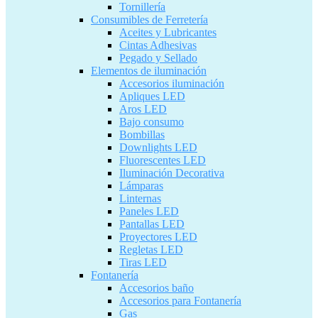
Tornillería
Consumibles de Ferretería
Aceites y Lubricantes
Cintas Adhesivas
Pegado y Sellado
Elementos de iluminación
Accesorios iluminación
Apliques LED
Aros LED
Bajo consumo
Bombillas
Downlights LED
Fluorescentes LED
Iluminación Decorativa
Lámparas
Linternas
Paneles LED
Pantallas LED
Proyectores LED
Regletas LED
Tiras LED
Fontanería
Accesorios baño
Accesorios para Fontanería
Gas