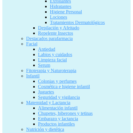
Exfoliantes
Hidratantes
Higiene Personal
Lociones
Tratamientos Dermatológicos
Depilación y Afeitado
Repelente Insectos
Destacados parafarmacia
Facial
Antiedad
Labios y cuidados
Limpieza facial
Serum
Fitoterapia y Naturoterapia
Infantil
Colonias y perfumes
Cosmética e higiene infantil
Juguetes
Seguridad y vigilancia
Maternidad y Lactancia
Alimentación infantil
Chupetes, biberones y tetinas
Embarazo y lactancia
Productos infantiles
Nutrición y dietética