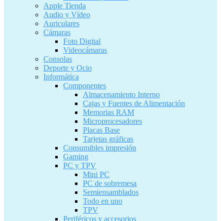
Apple Tienda
Audio y Vídeo
Auriculares
Cámaras
Foto Digital
Videocámaras
Consolas
Deporte y Ocio
Informática
Componentes
Almacenamiento Interno
Cajas y Fuentes de Alimentación
Memorias RAM
Microprocesadores
Placas Base
Tarjetas gráficas
Consumibles impresión
Gaming
PC y TPV
Mini PC
PC de sobremesa
Semiensamblados
Todo en uno
TPV
Periféricos y accesorios