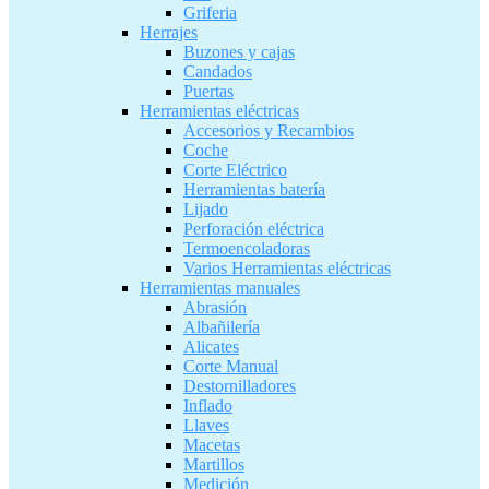
Griferia
Herrajes
Buzones y cajas
Candados
Puertas
Herramientas eléctricas
Accesorios y Recambios
Coche
Corte Eléctrico
Herramientas batería
Lijado
Perforación eléctrica
Termoencoladoras
Varios Herramientas eléctricas
Herramientas manuales
Abrasión
Albañilería
Alicates
Corte Manual
Destornilladores
Inflado
Llaves
Macetas
Martillos
Medición