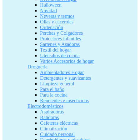
Halloween
Navidad
Neveras y termos
Ollas y cacerolas
Ordenación
Perchas y Colgadores
Protectores infantiles
Sartenes y Asadoras
Textil del hogar
Utensilios de cocina
Varios Accesorios de hogar
Droguería
Ambientadores Hogar
Detergentes y suavizantes
Limpieza general
Para el baño
Para la cocina
Repelentes e insecticidas
Electrodomésticos
Aspiradoras
Batidoras
Cafeteras eléctricas
Climatización
Cuidado personal
Exprimidores y picadoras