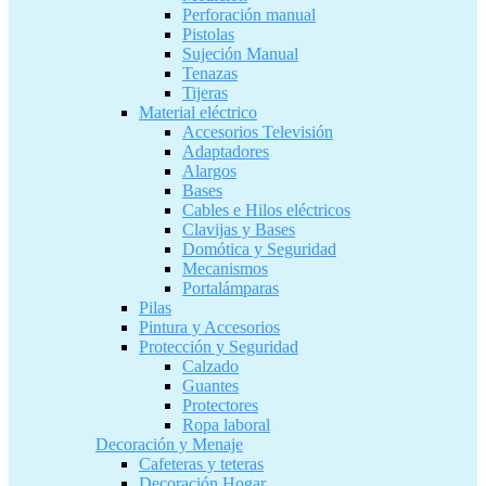
Perforación manual
Pistolas
Sujeción Manual
Tenazas
Tijeras
Material eléctrico
Accesorios Televisión
Adaptadores
Alargos
Bases
Cables e Hilos eléctricos
Clavijas y Bases
Domótica y Seguridad
Mecanismos
Portalámparas
Pilas
Pintura y Accesorios
Protección y Seguridad
Calzado
Guantes
Protectores
Ropa laboral
Decoración y Menaje
Cafeteras y teteras
Decoración Hogar