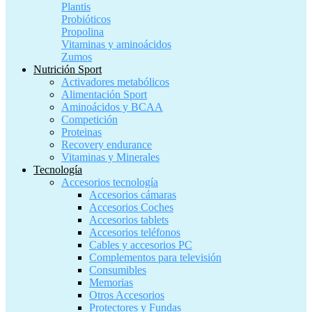
Plantis
Probióticos
Propolina
Vitaminas y aminoácidos
Zumos
Nutrición Sport
Activadores metabólicos
Alimentación Sport
Aminoácidos y BCAA
Competición
Proteinas
Recovery endurance
Vitaminas y Minerales
Tecnología
Accesorios tecnología
Accesorios cámaras
Accesorios Coches
Accesorios tablets
Accesorios teléfonos
Cables y accesorios PC
Complementos para televisión
Consumibles
Memorias
Otros Accesorios
Protectores y Fundas