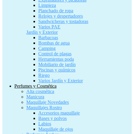
Limpieza
Planchado de ropa
Relojes y despertadores
Sandwicheras y tostadoras
Varios PAE
Jardín y Exterior
Barbacoas
Bombas de agua
Camping
Control de plagas
Herramientas poda
Mobiliario de jardín
Piscinas y químicos
Riego
Varios Jardín y Exterior
Perfumes y Cosmética
Alta cosmética
Manicura
Maquillaje Novedades
Maquillajes Rostro
Accesorios maquillaje
Bases y polvos
Labios
Maquillaje de ojos