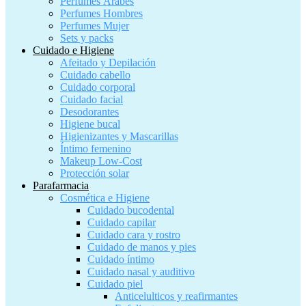
Perfumes Árabes
Perfumes Hombres
Perfumes Mujer
Sets y packs
Cuidado e Higiene
Afeitado y Depilación
Cuidado cabello
Cuidado corporal
Cuidado facial
Desodorantes
Higiene bucal
Higienizantes y Mascarillas
Íntimo femenino
Makeup Low-Cost
Protección solar
Parafarmacia
Cosmética e Higiene
Cuidado bucodental
Cuidado capilar
Cuidado cara y rostro
Cuidado de manos y pies
Cuidado íntimo
Cuidado nasal y auditivo
Cuidado piel
Anticelulticos y reafirmantes