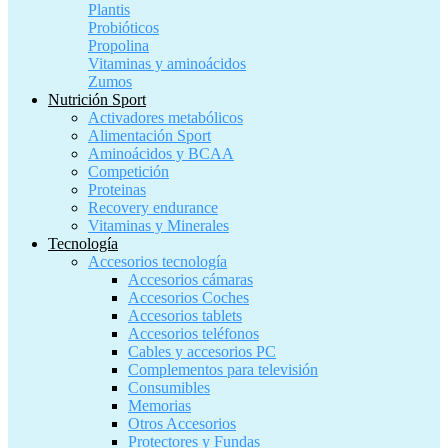
Plantis
Probióticos
Propolina
Vitaminas y aminoácidos
Zumos
Nutrición Sport
Activadores metabólicos
Alimentación Sport
Aminoácidos y BCAA
Competición
Proteinas
Recovery endurance
Vitaminas y Minerales
Tecnología
Accesorios tecnología
Accesorios cámaras
Accesorios Coches
Accesorios tablets
Accesorios teléfonos
Cables y accesorios PC
Complementos para televisión
Consumibles
Memorias
Otros Accesorios
Protectores y Fundas