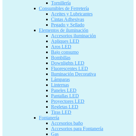
Tornillería
Consumibles de Ferretería
Aceites y Lubricantes
Cintas Adhesivas
Pegado y Sellado
Elementos de iluminación
Accesorios iluminación
Apliques LED
Aros LED
Bajo consumo
Bombillas
Downlights LED
Fluorescentes LED
Iluminación Decorativa
Lámparas
Linternas
Paneles LED
Pantallas LED
Proyectores LED
Regletas LED
Tiras LED
Fontanería
Accesorios baño
Accesorios para Fontanería
Gas