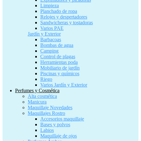
Limpieza
Planchado de ropa
Relojes y despertadores
Sandwicheras y tostadoras
Varios PAE
Jardín y Exterior
Barbacoas
Bombas de agua
Camping
Control de plagas
Herramientas poda
Mobiliario de jardín
Piscinas y químicos
Riego
Varios Jardín y Exterior
Perfumes y Cosmética
Alta cosmética
Manicura
Maquillaje Novedades
Maquillajes Rostro
Accesorios maquillaje
Bases y polvos
Labios
Maquillaje de ojos