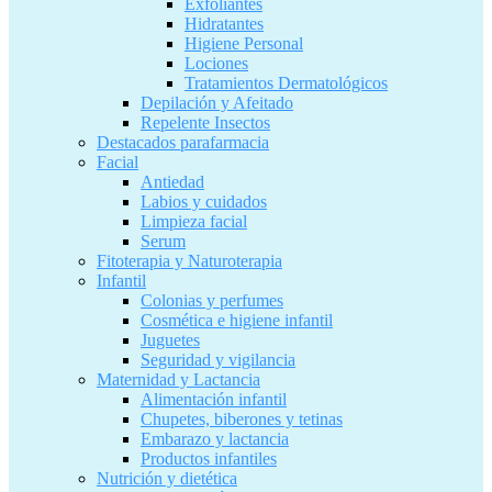
Exfoliantes
Hidratantes
Higiene Personal
Lociones
Tratamientos Dermatológicos
Depilación y Afeitado
Repelente Insectos
Destacados parafarmacia
Facial
Antiedad
Labios y cuidados
Limpieza facial
Serum
Fitoterapia y Naturoterapia
Infantil
Colonias y perfumes
Cosmética e higiene infantil
Juguetes
Seguridad y vigilancia
Maternidad y Lactancia
Alimentación infantil
Chupetes, biberones y tetinas
Embarazo y lactancia
Productos infantiles
Nutrición y dietética