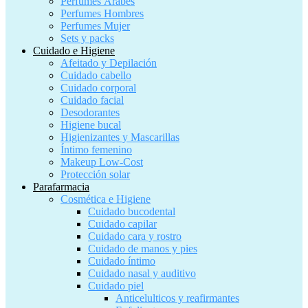
Perfumes Árabes
Perfumes Hombres
Perfumes Mujer
Sets y packs
Cuidado e Higiene
Afeitado y Depilación
Cuidado cabello
Cuidado corporal
Cuidado facial
Desodorantes
Higiene bucal
Higienizantes y Mascarillas
Íntimo femenino
Makeup Low-Cost
Protección solar
Parafarmacia
Cosmética e Higiene
Cuidado bucodental
Cuidado capilar
Cuidado cara y rostro
Cuidado de manos y pies
Cuidado íntimo
Cuidado nasal y auditivo
Cuidado piel
Anticelulticos y reafirmantes