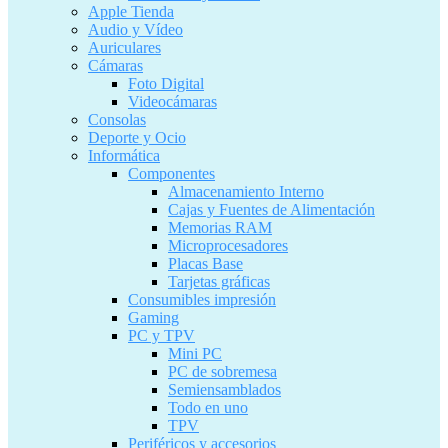
Apple Tienda
Audio y Vídeo
Auriculares
Cámaras
Foto Digital
Videocámaras
Consolas
Deporte y Ocio
Informática
Componentes
Almacenamiento Interno
Cajas y Fuentes de Alimentación
Memorias RAM
Microprocesadores
Placas Base
Tarjetas gráficas
Consumibles impresión
Gaming
PC y TPV
Mini PC
PC de sobremesa
Semiensamblados
Todo en uno
TPV
Periféricos y accesorios