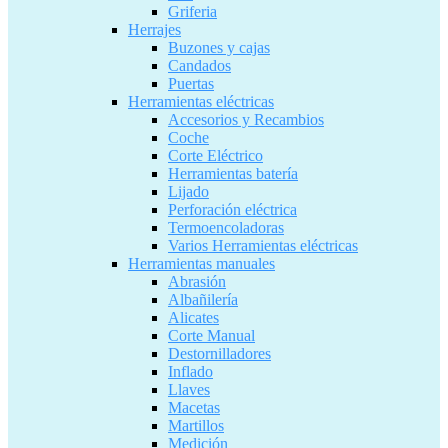
Griferia
Herrajes
Buzones y cajas
Candados
Puertas
Herramientas eléctricas
Accesorios y Recambios
Coche
Corte Eléctrico
Herramientas batería
Lijado
Perforación eléctrica
Termoencoladoras
Varios Herramientas eléctricas
Herramientas manuales
Abrasión
Albañilería
Alicates
Corte Manual
Destornilladores
Inflado
Llaves
Macetas
Martillos
Medición