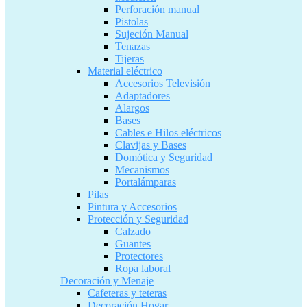
Perforación manual
Pistolas
Sujeción Manual
Tenazas
Tijeras
Material eléctrico
Accesorios Televisión
Adaptadores
Alargos
Bases
Cables e Hilos eléctricos
Clavijas y Bases
Domótica y Seguridad
Mecanismos
Portalámparas
Pilas
Pintura y Accesorios
Protección y Seguridad
Calzado
Guantes
Protectores
Ropa laboral
Decoración y Menaje
Cafeteras y teteras
Decoración Hogar