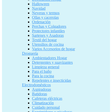
Halloween
Navidad
Neveras y termos
Ollas y cacerolas
Ordenación
Perchas y Colgadores
Protectores infantiles
Sartenes y Asadoras
Textil del hogar
Utensilios de cocina
Varios Accesorios de hogar
Droguería
Ambientadores Hogar
Detergentes y suavizantes
Limpieza general
Para el baño
Para la cocina
Repelentes e insecticidas
Electrodomésticos
Aspiradoras
Batidoras
Cafeteras eléctricas
Climatización
Cuidado personal
Exprimidores y picadoras