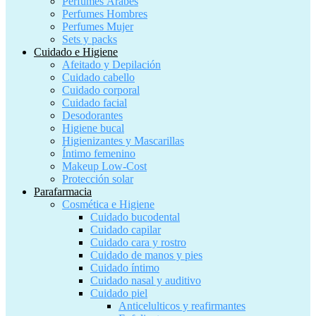
Perfumes Árabes
Perfumes Hombres
Perfumes Mujer
Sets y packs
Cuidado e Higiene
Afeitado y Depilación
Cuidado cabello
Cuidado corporal
Cuidado facial
Desodorantes
Higiene bucal
Higienizantes y Mascarillas
Íntimo femenino
Makeup Low-Cost
Protección solar
Parafarmacia
Cosmética e Higiene
Cuidado bucodental
Cuidado capilar
Cuidado cara y rostro
Cuidado de manos y pies
Cuidado íntimo
Cuidado nasal y auditivo
Cuidado piel
Anticelulticos y reafirmantes