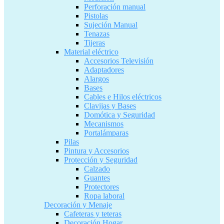
Perforación manual
Pistolas
Sujeción Manual
Tenazas
Tijeras
Material eléctrico
Accesorios Televisión
Adaptadores
Alargos
Bases
Cables e Hilos eléctricos
Clavijas y Bases
Domótica y Seguridad
Mecanismos
Portalámparas
Pilas
Pintura y Accesorios
Protección y Seguridad
Calzado
Guantes
Protectores
Ropa laboral
Decoración y Menaje
Cafeteras y teteras
Decoración Hogar