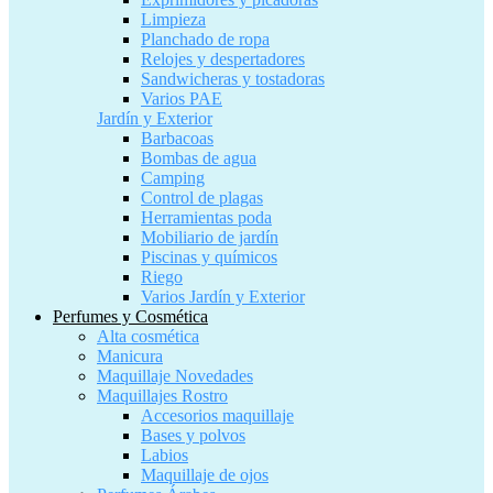
Limpieza
Planchado de ropa
Relojes y despertadores
Sandwicheras y tostadoras
Varios PAE
Jardín y Exterior
Barbacoas
Bombas de agua
Camping
Control de plagas
Herramientas poda
Mobiliario de jardín
Piscinas y químicos
Riego
Varios Jardín y Exterior
Perfumes y Cosmética
Alta cosmética
Manicura
Maquillaje Novedades
Maquillajes Rostro
Accesorios maquillaje
Bases y polvos
Labios
Maquillaje de ojos