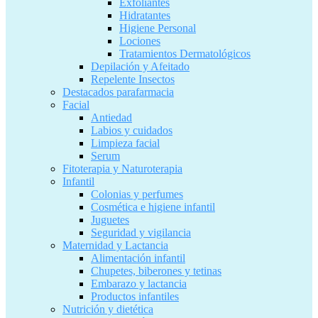
Exfoliantes
Hidratantes
Higiene Personal
Lociones
Tratamientos Dermatológicos
Depilación y Afeitado
Repelente Insectos
Destacados parafarmacia
Facial
Antiedad
Labios y cuidados
Limpieza facial
Serum
Fitoterapia y Naturoterapia
Infantil
Colonias y perfumes
Cosmética e higiene infantil
Juguetes
Seguridad y vigilancia
Maternidad y Lactancia
Alimentación infantil
Chupetes, biberones y tetinas
Embarazo y lactancia
Productos infantiles
Nutrición y dietética