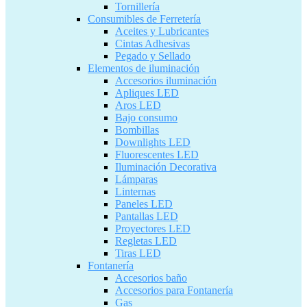
Tornillería
Consumibles de Ferretería
Aceites y Lubricantes
Cintas Adhesivas
Pegado y Sellado
Elementos de iluminación
Accesorios iluminación
Apliques LED
Aros LED
Bajo consumo
Bombillas
Downlights LED
Fluorescentes LED
Iluminación Decorativa
Lámparas
Linternas
Paneles LED
Pantallas LED
Proyectores LED
Regletas LED
Tiras LED
Fontanería
Accesorios baño
Accesorios para Fontanería
Gas