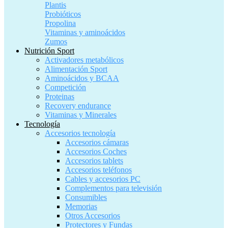
Plantis
Probióticos
Propolina
Vitaminas y aminoácidos
Zumos
Nutrición Sport
Activadores metabólicos
Alimentación Sport
Aminoácidos y BCAA
Competición
Proteinas
Recovery endurance
Vitaminas y Minerales
Tecnología
Accesorios tecnología
Accesorios cámaras
Accesorios Coches
Accesorios tablets
Accesorios teléfonos
Cables y accesorios PC
Complementos para televisión
Consumibles
Memorias
Otros Accesorios
Protectores y Fundas