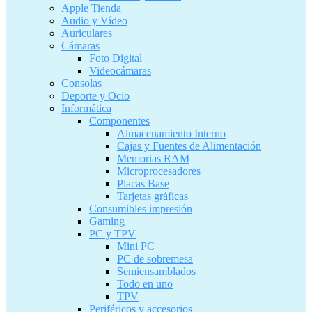
Apple Tienda
Audio y Vídeo
Auriculares
Cámaras
Foto Digital
Videocámaras
Consolas
Deporte y Ocio
Informática
Componentes
Almacenamiento Interno
Cajas y Fuentes de Alimentación
Memorias RAM
Microprocesadores
Placas Base
Tarjetas gráficas
Consumibles impresión
Gaming
PC y TPV
Mini PC
PC de sobremesa
Semiensamblados
Todo en uno
TPV
Periféricos y accesorios