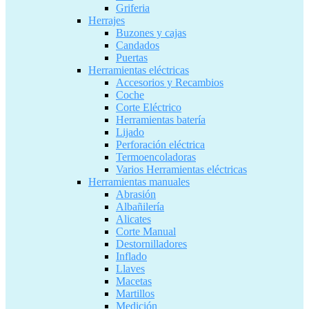
Griferia
Herrajes
Buzones y cajas
Candados
Puertas
Herramientas eléctricas
Accesorios y Recambios
Coche
Corte Eléctrico
Herramientas batería
Lijado
Perforación eléctrica
Termoencoladoras
Varios Herramientas eléctricas
Herramientas manuales
Abrasión
Albañilería
Alicates
Corte Manual
Destornilladores
Inflado
Llaves
Macetas
Martillos
Medición