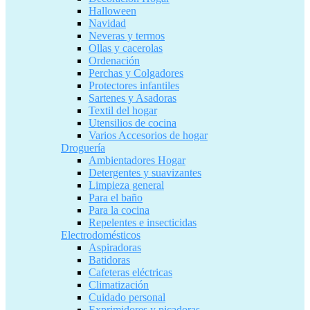
Halloween
Navidad
Neveras y termos
Ollas y cacerolas
Ordenación
Perchas y Colgadores
Protectores infantiles
Sartenes y Asadoras
Textil del hogar
Utensilios de cocina
Varios Accesorios de hogar
Droguería
Ambientadores Hogar
Detergentes y suavizantes
Limpieza general
Para el baño
Para la cocina
Repelentes e insecticidas
Electrodomésticos
Aspiradoras
Batidoras
Cafeteras eléctricas
Climatización
Cuidado personal
Exprimidores y picadoras