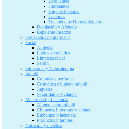
Exfoliantes
Hidratantes
Higiene Personal
Lociones
Tratamientos Dermatológicos
Depilación y Afeitado
Repelente Insectos
Destacados parafarmacia
Facial
Antiedad
Labios y cuidados
Limpieza facial
Serum
Fitoterapia y Naturoterapia
Infantil
Colonias y perfumes
Cosmética e higiene infantil
Juguetes
Seguridad y vigilancia
Maternidad y Lactancia
Alimentación infantil
Chupetes, biberones y tetinas
Embarazo y lactancia
Productos infantiles
Nutrición y dietética