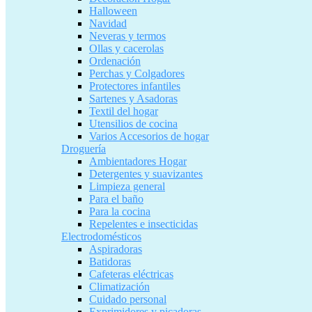
Halloween
Navidad
Neveras y termos
Ollas y cacerolas
Ordenación
Perchas y Colgadores
Protectores infantiles
Sartenes y Asadoras
Textil del hogar
Utensilios de cocina
Varios Accesorios de hogar
Droguería
Ambientadores Hogar
Detergentes y suavizantes
Limpieza general
Para el baño
Para la cocina
Repelentes e insecticidas
Electrodomésticos
Aspiradoras
Batidoras
Cafeteras eléctricas
Climatización
Cuidado personal
Exprimidores y picadoras