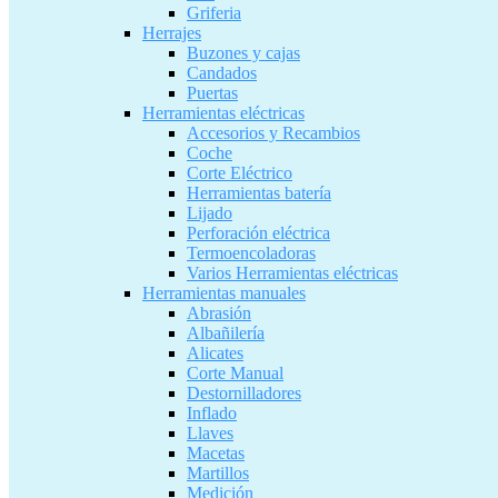
Griferia
Herrajes
Buzones y cajas
Candados
Puertas
Herramientas eléctricas
Accesorios y Recambios
Coche
Corte Eléctrico
Herramientas batería
Lijado
Perforación eléctrica
Termoencoladoras
Varios Herramientas eléctricas
Herramientas manuales
Abrasión
Albañilería
Alicates
Corte Manual
Destornilladores
Inflado
Llaves
Macetas
Martillos
Medición