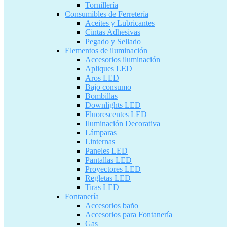
Tornillería
Consumibles de Ferretería
Aceites y Lubricantes
Cintas Adhesivas
Pegado y Sellado
Elementos de iluminación
Accesorios iluminación
Apliques LED
Aros LED
Bajo consumo
Bombillas
Downlights LED
Fluorescentes LED
Iluminación Decorativa
Lámparas
Linternas
Paneles LED
Pantallas LED
Proyectores LED
Regletas LED
Tiras LED
Fontanería
Accesorios baño
Accesorios para Fontanería
Gas