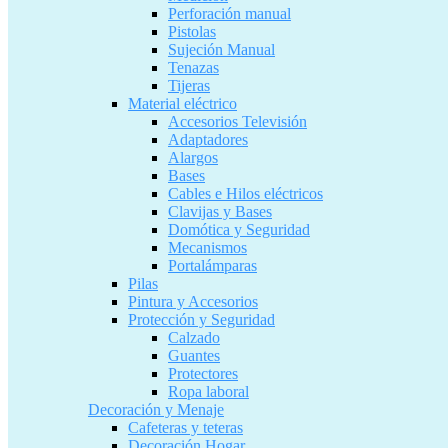
Perforación manual
Pistolas
Sujeción Manual
Tenazas
Tijeras
Material eléctrico
Accesorios Televisión
Adaptadores
Alargos
Bases
Cables e Hilos eléctricos
Clavijas y Bases
Domótica y Seguridad
Mecanismos
Portalámparas
Pilas
Pintura y Accesorios
Protección y Seguridad
Calzado
Guantes
Protectores
Ropa laboral
Decoración y Menaje
Cafeteras y teteras
Decoración Hogar