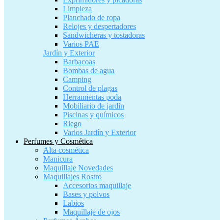
Limpieza
Planchado de ropa
Relojes y despertadores
Sandwicheras y tostadoras
Varios PAE
Jardín y Exterior
Barbacoas
Bombas de agua
Camping
Control de plagas
Herramientas poda
Mobiliario de jardín
Piscinas y químicos
Riego
Varios Jardín y Exterior
Perfumes y Cosmética
Alta cosmética
Manicura
Maquillaje Novedades
Maquillajes Rostro
Accesorios maquillaje
Bases y polvos
Labios
Maquillaje de ojos