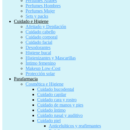
Perfumes Árabes
Perfumes Hombres
Perfumes Mujer
Sets y packs
Cuidado e Higiene
Afeitado y Depilación
Cuidado cabello
Cuidado corporal
Cuidado facial
Desodorantes
Higiene bucal
Higienizantes y Mascarillas
Íntimo femenino
Makeup Low-Cost
Protección solar
Parafarmacia
Cosmética e Higiene
Cuidado bucodental
Cuidado capilar
Cuidado cara y rostro
Cuidado de manos y pies
Cuidado íntimo
Cuidado nasal y auditivo
Cuidado piel
Anticelulticos y reafirmantes