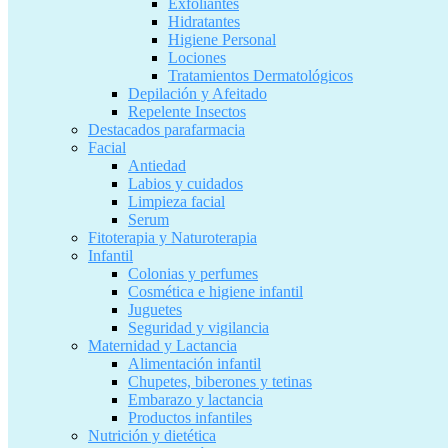
Exfoliantes
Hidratantes
Higiene Personal
Lociones
Tratamientos Dermatológicos
Depilación y Afeitado
Repelente Insectos
Destacados parafarmacia
Facial
Antiedad
Labios y cuidados
Limpieza facial
Serum
Fitoterapia y Naturoterapia
Infantil
Colonias y perfumes
Cosmética e higiene infantil
Juguetes
Seguridad y vigilancia
Maternidad y Lactancia
Alimentación infantil
Chupetes, biberones y tetinas
Embarazo y lactancia
Productos infantiles
Nutrición y dietética