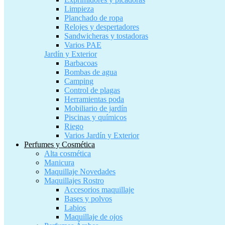
Limpieza
Planchado de ropa
Relojes y despertadores
Sandwicheras y tostadoras
Varios PAE
Jardín y Exterior
Barbacoas
Bombas de agua
Camping
Control de plagas
Herramientas poda
Mobiliario de jardín
Piscinas y químicos
Riego
Varios Jardín y Exterior
Perfumes y Cosmética
Alta cosmética
Manicura
Maquillaje Novedades
Maquillajes Rostro
Accesorios maquillaje
Bases y polvos
Labios
Maquillaje de ojos