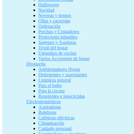
Halloween
Navidad
Neveras y termos
Ollas y cacerolas
Ordenación
Perchas y Colgadores
Protectores infantiles
Sartenes y Asadoras
Textil del hogar
Utensilios de cocina
Varios Accesorios de hogar
Droguería
Ambientadores Hogar
Detergentes y suavizantes
Limpieza general
Para el baño
Para la cocina
Repelentes e insecticidas
Electrodomésticos
Aspiradoras
Batidoras
Cafeteras eléctricas
Climatización
Cuidado personal
Exprimidores y picadoras