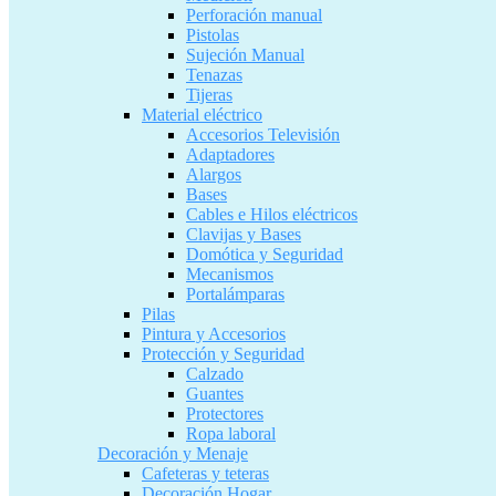
Perforación manual
Pistolas
Sujeción Manual
Tenazas
Tijeras
Material eléctrico
Accesorios Televisión
Adaptadores
Alargos
Bases
Cables e Hilos eléctricos
Clavijas y Bases
Domótica y Seguridad
Mecanismos
Portalámparas
Pilas
Pintura y Accesorios
Protección y Seguridad
Calzado
Guantes
Protectores
Ropa laboral
Decoración y Menaje
Cafeteras y teteras
Decoración Hogar