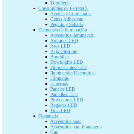
Tornillería
Consumibles de Ferretería
Aceites y Lubricantes
Cintas Adhesivas
Pegado y Sellado
Elementos de iluminación
Accesorios iluminación
Apliques LED
Aros LED
Bajo consumo
Bombillas
Downlights LED
Fluorescentes LED
Iluminación Decorativa
Lámparas
Linternas
Paneles LED
Pantallas LED
Proyectores LED
Regletas LED
Tiras LED
Fontanería
Accesorios baño
Accesorios para Fontanería
Gas