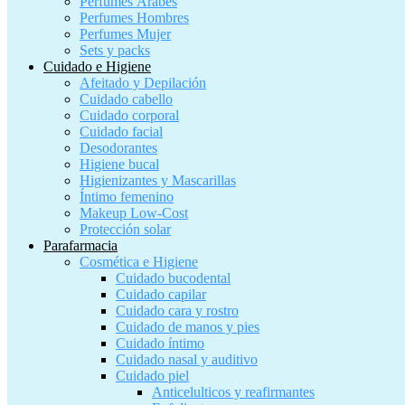
Perfumes Árabes
Perfumes Hombres
Perfumes Mujer
Sets y packs
Cuidado e Higiene
Afeitado y Depilación
Cuidado cabello
Cuidado corporal
Cuidado facial
Desodorantes
Higiene bucal
Higienizantes y Mascarillas
Íntimo femenino
Makeup Low-Cost
Protección solar
Parafarmacia
Cosmética e Higiene
Cuidado bucodental
Cuidado capilar
Cuidado cara y rostro
Cuidado de manos y pies
Cuidado íntimo
Cuidado nasal y auditivo
Cuidado piel
Anticelulticos y reafirmantes