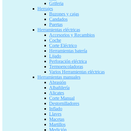
Griferia
Herrajes
Buzones y cajas
Candados
Puertas
Herramientas eléctricas
Accesorios y Recambios
Coche
Corte Eléctrico
Herramientas batería
Lijado
Perforación eléctrica
Termoencoladoras
Varios Herramientas eléctricas
Herramientas manuales
Abrasión
Albañilería
Alicates
Corte Manual
Destornilladores
Inflado
Llaves
Macetas
Martillos
Medición