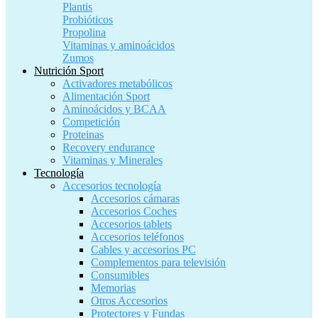
Plantis
Probióticos
Propolina
Vitaminas y aminoácidos
Zumos
Nutrición Sport
Activadores metabólicos
Alimentación Sport
Aminoácidos y BCAA
Competición
Proteinas
Recovery endurance
Vitaminas y Minerales
Tecnología
Accesorios tecnología
Accesorios cámaras
Accesorios Coches
Accesorios tablets
Accesorios teléfonos
Cables y accesorios PC
Complementos para televisión
Consumibles
Memorias
Otros Accesorios
Protectores y Fundas