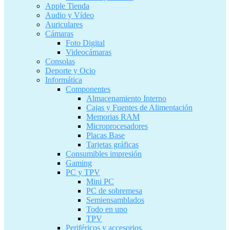
Apple Tienda
Audio y Vídeo
Auriculares
Cámaras
Foto Digital
Videocámaras
Consolas
Deporte y Ocio
Informática
Componentes
Almacenamiento Interno
Cajas y Fuentes de Alimentación
Memorias RAM
Microprocesadores
Placas Base
Tarjetas gráficas
Consumibles impresión
Gaming
PC y TPV
Mini PC
PC de sobremesa
Semiensamblados
Todo en uno
TPV
Periféricos y accesorios