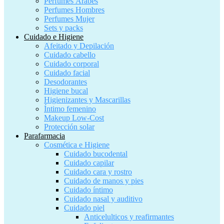
Perfumes Árabes
Perfumes Hombres
Perfumes Mujer
Sets y packs
Cuidado e Higiene
Afeitado y Depilación
Cuidado cabello
Cuidado corporal
Cuidado facial
Desodorantes
Higiene bucal
Higienizantes y Mascarillas
Íntimo femenino
Makeup Low-Cost
Protección solar
Parafarmacia
Cosmética e Higiene
Cuidado bucodental
Cuidado capilar
Cuidado cara y rostro
Cuidado de manos y pies
Cuidado íntimo
Cuidado nasal y auditivo
Cuidado piel
Anticelulticos y reafirmantes