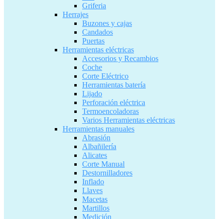
Griferia
Herrajes
Buzones y cajas
Candados
Puertas
Herramientas eléctricas
Accesorios y Recambios
Coche
Corte Eléctrico
Herramientas batería
Lijado
Perforación eléctrica
Termoencoladoras
Varios Herramientas eléctricas
Herramientas manuales
Abrasión
Albañilería
Alicates
Corte Manual
Destornilladores
Inflado
Llaves
Macetas
Martillos
Medición