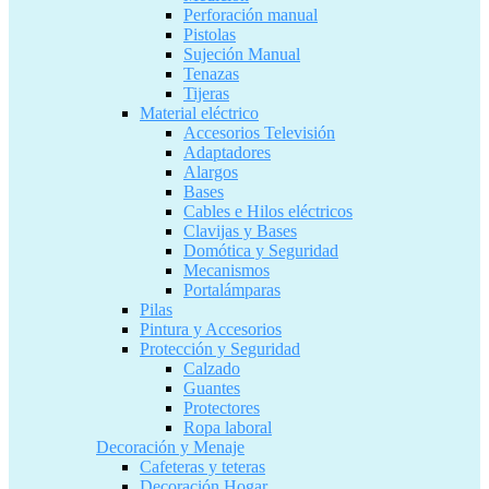
Perforación manual
Pistolas
Sujeción Manual
Tenazas
Tijeras
Material eléctrico
Accesorios Televisión
Adaptadores
Alargos
Bases
Cables e Hilos eléctricos
Clavijas y Bases
Domótica y Seguridad
Mecanismos
Portalámparas
Pilas
Pintura y Accesorios
Protección y Seguridad
Calzado
Guantes
Protectores
Ropa laboral
Decoración y Menaje
Cafeteras y teteras
Decoración Hogar