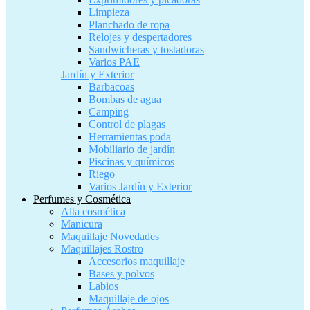
Limpieza
Planchado de ropa
Relojes y despertadores
Sandwicheras y tostadoras
Varios PAE
Jardín y Exterior
Barbacoas
Bombas de agua
Camping
Control de plagas
Herramientas poda
Mobiliario de jardín
Piscinas y químicos
Riego
Varios Jardín y Exterior
Perfumes y Cosmética
Alta cosmética
Manicura
Maquillaje Novedades
Maquillajes Rostro
Accesorios maquillaje
Bases y polvos
Labios
Maquillaje de ojos