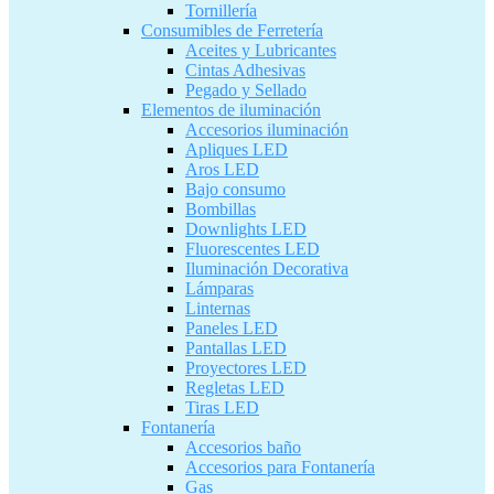
Tornillería
Consumibles de Ferretería
Aceites y Lubricantes
Cintas Adhesivas
Pegado y Sellado
Elementos de iluminación
Accesorios iluminación
Apliques LED
Aros LED
Bajo consumo
Bombillas
Downlights LED
Fluorescentes LED
Iluminación Decorativa
Lámparas
Linternas
Paneles LED
Pantallas LED
Proyectores LED
Regletas LED
Tiras LED
Fontanería
Accesorios baño
Accesorios para Fontanería
Gas