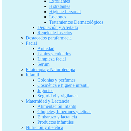
Exfoliantes
Hidratantes
Higiene Personal
Lociones
Tratamientos Dermatológicos
Depilación y Afeitado
Repelente Insectos
Destacados parafarmacia
Facial
Antiedad
Labios y cuidados
Limpieza facial
Serum
Fitoterapia y Naturoterapia
Infantil
Colonias y perfumes
Cosmética e higiene infantil
Juguetes
Seguridad y vigilancia
Maternidad y Lactancia
Alimentación infantil
Chupetes, biberones y tetinas
Embarazo y lactancia
Productos infantiles
Nutrición y dietética