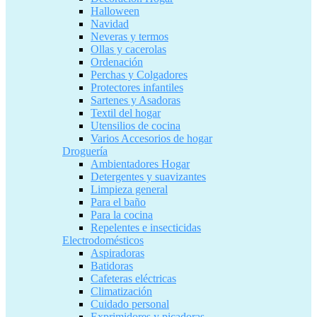
Halloween
Navidad
Neveras y termos
Ollas y cacerolas
Ordenación
Perchas y Colgadores
Protectores infantiles
Sartenes y Asadoras
Textil del hogar
Utensilios de cocina
Varios Accesorios de hogar
Droguería
Ambientadores Hogar
Detergentes y suavizantes
Limpieza general
Para el baño
Para la cocina
Repelentes e insecticidas
Electrodomésticos
Aspiradoras
Batidoras
Cafeteras eléctricas
Climatización
Cuidado personal
Exprimidores y picadoras