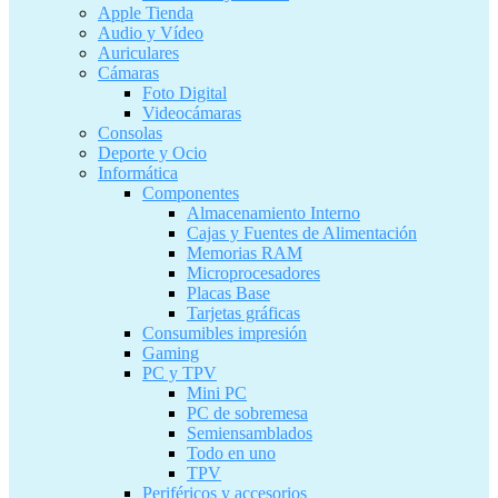
Apple Tienda
Audio y Vídeo
Auriculares
Cámaras
Foto Digital
Videocámaras
Consolas
Deporte y Ocio
Informática
Componentes
Almacenamiento Interno
Cajas y Fuentes de Alimentación
Memorias RAM
Microprocesadores
Placas Base
Tarjetas gráficas
Consumibles impresión
Gaming
PC y TPV
Mini PC
PC de sobremesa
Semiensamblados
Todo en uno
TPV
Periféricos y accesorios