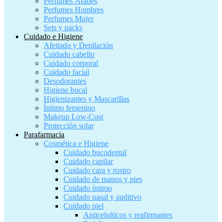
Perfumes Árabes
Perfumes Hombres
Perfumes Mujer
Sets y packs
Cuidado e Higiene
Afeitado y Depilación
Cuidado cabello
Cuidado corporal
Cuidado facial
Desodorantes
Higiene bucal
Higienizantes y Mascarillas
Íntimo femenino
Makeup Low-Cost
Protección solar
Parafarmacia
Cosmética e Higiene
Cuidado bucodental
Cuidado capilar
Cuidado cara y rostro
Cuidado de manos y pies
Cuidado íntimo
Cuidado nasal y auditivo
Cuidado piel
Anticelulticos y reafirmantes