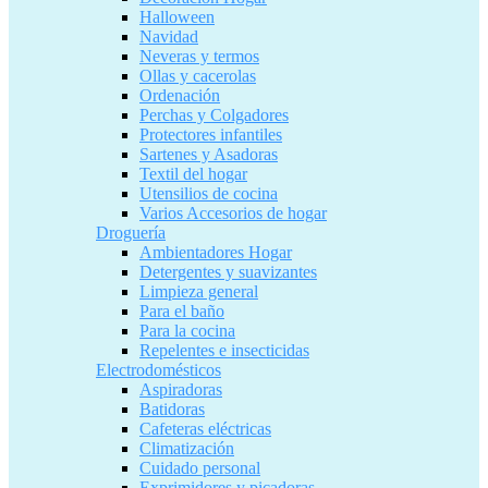
Halloween
Navidad
Neveras y termos
Ollas y cacerolas
Ordenación
Perchas y Colgadores
Protectores infantiles
Sartenes y Asadoras
Textil del hogar
Utensilios de cocina
Varios Accesorios de hogar
Droguería
Ambientadores Hogar
Detergentes y suavizantes
Limpieza general
Para el baño
Para la cocina
Repelentes e insecticidas
Electrodomésticos
Aspiradoras
Batidoras
Cafeteras eléctricas
Climatización
Cuidado personal
Exprimidores y picadoras