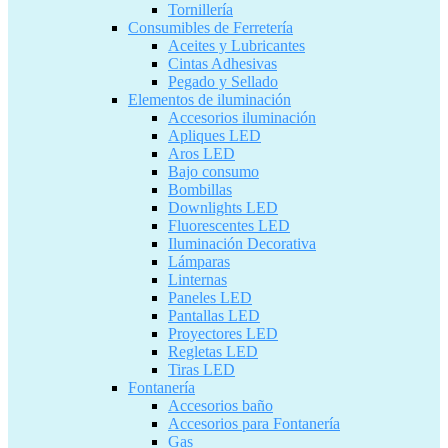
Tornillería
Consumibles de Ferretería
Aceites y Lubricantes
Cintas Adhesivas
Pegado y Sellado
Elementos de iluminación
Accesorios iluminación
Apliques LED
Aros LED
Bajo consumo
Bombillas
Downlights LED
Fluorescentes LED
Iluminación Decorativa
Lámparas
Linternas
Paneles LED
Pantallas LED
Proyectores LED
Regletas LED
Tiras LED
Fontanería
Accesorios baño
Accesorios para Fontanería
Gas