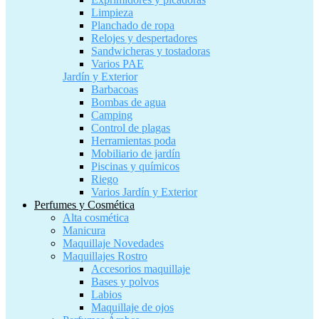
Limpieza
Planchado de ropa
Relojes y despertadores
Sandwicheras y tostadoras
Varios PAE
Jardín y Exterior
Barbacoas
Bombas de agua
Camping
Control de plagas
Herramientas poda
Mobiliario de jardín
Piscinas y químicos
Riego
Varios Jardín y Exterior
Perfumes y Cosmética
Alta cosmética
Manicura
Maquillaje Novedades
Maquillajes Rostro
Accesorios maquillaje
Bases y polvos
Labios
Maquillaje de ojos