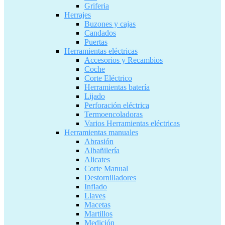
Griferia
Herrajes
Buzones y cajas
Candados
Puertas
Herramientas eléctricas
Accesorios y Recambios
Coche
Corte Eléctrico
Herramientas batería
Lijado
Perforación eléctrica
Termoencoladoras
Varios Herramientas eléctricas
Herramientas manuales
Abrasión
Albañilería
Alicates
Corte Manual
Destornilladores
Inflado
Llaves
Macetas
Martillos
Medición