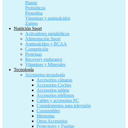
Plantis
Probióticos
Propolina
Vitaminas y aminoácidos
Zumos
Nutrición Sport
Activadores metabólicos
Alimentación Sport
Aminoácidos y BCAA
Competición
Proteinas
Recovery endurance
Vitaminas y Minerales
Tecnología
Accesorios tecnología
Accesorios cámaras
Accesorios Coches
Accesorios tablets
Accesorios teléfonos
Cables y accesorios PC
Complementos para televisión
Consumibles
Memorias
Otros Accesorios
Protectores y Fundas