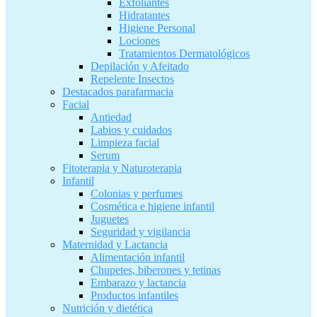
Exfoliantes
Hidratantes
Higiene Personal
Lociones
Tratamientos Dermatológicos
Depilación y Afeitado
Repelente Insectos
Destacados parafarmacia
Facial
Antiedad
Labios y cuidados
Limpieza facial
Serum
Fitoterapia y Naturoterapia
Infantil
Colonias y perfumes
Cosmética e higiene infantil
Juguetes
Seguridad y vigilancia
Maternidad y Lactancia
Alimentación infantil
Chupetes, biberones y tetinas
Embarazo y lactancia
Productos infantiles
Nutrición y dietética