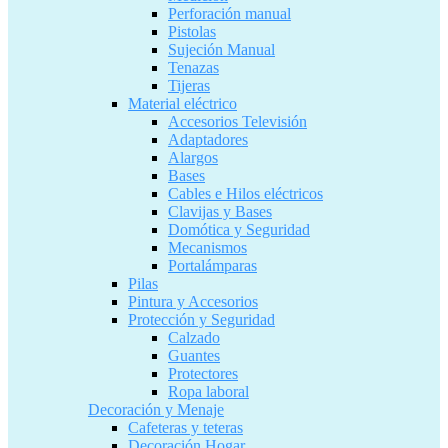
Perforación manual
Pistolas
Sujeción Manual
Tenazas
Tijeras
Material eléctrico
Accesorios Televisión
Adaptadores
Alargos
Bases
Cables e Hilos eléctricos
Clavijas y Bases
Domótica y Seguridad
Mecanismos
Portalámparas
Pilas
Pintura y Accesorios
Protección y Seguridad
Calzado
Guantes
Protectores
Ropa laboral
Decoración y Menaje
Cafeteras y teteras
Decoración Hogar