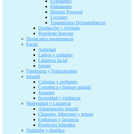
Exfoliantes
Hidratantes
Higiene Personal
Lociones
Tratamientos Dermatológicos
Depilación y Afeitado
Repelente Insectos
Destacados parafarmacia
Facial
Antiedad
Labios y cuidados
Limpieza facial
Serum
Fitoterapia y Naturoterapia
Infantil
Colonias y perfumes
Cosmética e higiene infantil
Juguetes
Seguridad y vigilancia
Maternidad y Lactancia
Alimentación infantil
Chupetes, biberones y tetinas
Embarazo y lactancia
Productos infantiles
Nutrición y dietética