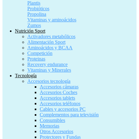
Plantis
Probióticos
Propolina
Vitaminas y aminoácidos
Zumos
Nutrición Sport
Activadores metabólicos
Alimentación Sport
Aminoácidos y BCAA
Competición
Proteinas
Recovery endurance
Vitaminas y Minerales
Tecnología
Accesorios tecnología
Accesorios cámaras
Accesorios Coches
Accesorios tablets
Accesorios teléfonos
Cables y accesorios PC
Complementos para televisión
Consumibles
Memorias
Otros Accesorios
Protectores y Fundas