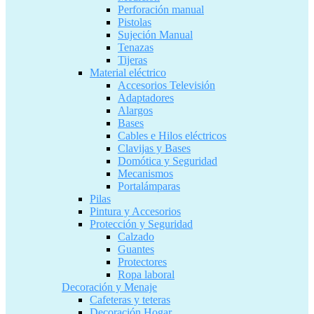
Perforación manual
Pistolas
Sujeción Manual
Tenazas
Tijeras
Material eléctrico
Accesorios Televisión
Adaptadores
Alargos
Bases
Cables e Hilos eléctricos
Clavijas y Bases
Domótica y Seguridad
Mecanismos
Portalámparas
Pilas
Pintura y Accesorios
Protección y Seguridad
Calzado
Guantes
Protectores
Ropa laboral
Decoración y Menaje
Cafeteras y teteras
Decoración Hogar