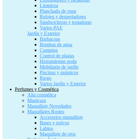
Limpieza
Planchado de ropa
Relojes y despertadores
Sandwicheras y tostadoras
Varios PAE
Jardín y Exterior
Barbacoas
Bombas de agua
Camping
Control de plagas
Herramientas poda
Mobiliario de jardín
Piscinas y químicos
Riego
Varios Jardín y Exterior
Perfumes y Cosmética
Alta cosmética
Manicura
Maquillaje Novedades
Maquillajes Rostro
Accesorios maquillaje
Bases y polvos
Labios
Maquillaje de ojos