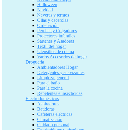
Halloween
Navidad
Neveras y termos
Ollas y cacerolas
Ordenación
Perchas y Colgadores
Protectores infantiles
Sartenes y Asadoras
Textil del hogar
Utensilios de cocina
Varios Accesorios de hogar
Droguería
Ambientadores Hogar
Detergentes y suavizantes
Limpieza general
Para el baño
Para la cocina
Repelentes e insecticidas
Electrodomésticos
Aspiradoras
Batidoras
Cafeteras eléctricas
Climatización
Cuidado personal
Exprimidores y picadoras