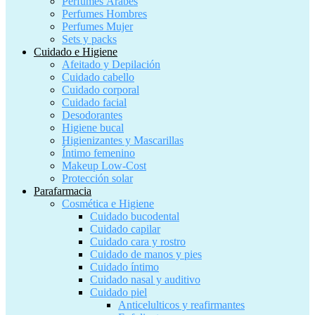
Perfumes Árabes
Perfumes Hombres
Perfumes Mujer
Sets y packs
Cuidado e Higiene
Afeitado y Depilación
Cuidado cabello
Cuidado corporal
Cuidado facial
Desodorantes
Higiene bucal
Higienizantes y Mascarillas
Íntimo femenino
Makeup Low-Cost
Protección solar
Parafarmacia
Cosmética e Higiene
Cuidado bucodental
Cuidado capilar
Cuidado cara y rostro
Cuidado de manos y pies
Cuidado íntimo
Cuidado nasal y auditivo
Cuidado piel
Anticelulticos y reafirmantes