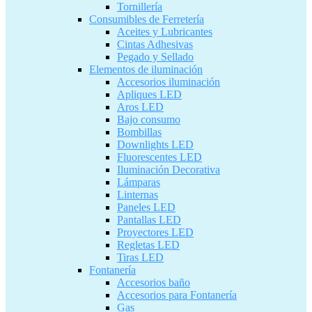
Tornillería
Consumibles de Ferretería
Aceites y Lubricantes
Cintas Adhesivas
Pegado y Sellado
Elementos de iluminación
Accesorios iluminación
Apliques LED
Aros LED
Bajo consumo
Bombillas
Downlights LED
Fluorescentes LED
Iluminación Decorativa
Lámparas
Linternas
Paneles LED
Pantallas LED
Proyectores LED
Regletas LED
Tiras LED
Fontanería
Accesorios baño
Accesorios para Fontanería
Gas