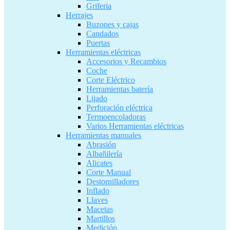
Griferia
Herrajes
Buzones y cajas
Candados
Puertas
Herramientas eléctricas
Accesorios y Recambios
Coche
Corte Eléctrico
Herramientas batería
Lijado
Perforación eléctrica
Termoencoladoras
Varios Herramientas eléctricas
Herramientas manuales
Abrasión
Albañilería
Alicates
Corte Manual
Destornilladores
Inflado
Llaves
Macetas
Martillos
Medición