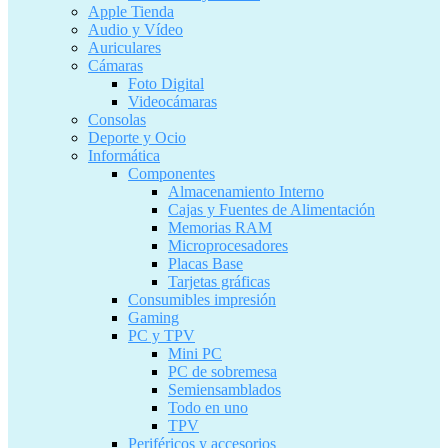
Apple Tienda
Audio y Vídeo
Auriculares
Cámaras
Foto Digital
Videocámaras
Consolas
Deporte y Ocio
Informática
Componentes
Almacenamiento Interno
Cajas y Fuentes de Alimentación
Memorias RAM
Microprocesadores
Placas Base
Tarjetas gráficas
Consumibles impresión
Gaming
PC y TPV
Mini PC
PC de sobremesa
Semiensamblados
Todo en uno
TPV
Periféricos y accesorios