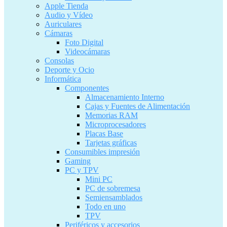
Apple Tienda
Audio y Vídeo
Auriculares
Cámaras
Foto Digital
Videocámaras
Consolas
Deporte y Ocio
Informática
Componentes
Almacenamiento Interno
Cajas y Fuentes de Alimentación
Memorias RAM
Microprocesadores
Placas Base
Tarjetas gráficas
Consumibles impresión
Gaming
PC y TPV
Mini PC
PC de sobremesa
Semiensamblados
Todo en uno
TPV
Periféricos y accesorios