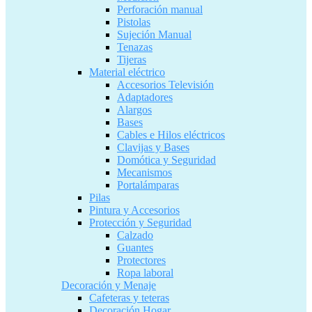
Perforación manual
Pistolas
Sujeción Manual
Tenazas
Tijeras
Material eléctrico
Accesorios Televisión
Adaptadores
Alargos
Bases
Cables e Hilos eléctricos
Clavijas y Bases
Domótica y Seguridad
Mecanismos
Portalámparas
Pilas
Pintura y Accesorios
Protección y Seguridad
Calzado
Guantes
Protectores
Ropa laboral
Decoración y Menaje
Cafeteras y teteras
Decoración Hogar