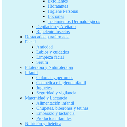
Exfoliantes
Hidratantes
Higiene Personal
Lociones
Tratamientos Dermatológicos
Depilación y Afeitado
Repelente Insectos
Destacados parafarmacia
Facial
Antiedad
Labios y cuidados
Limpieza facial
Serum
Fitoterapia y Naturoterapia
Infantil
Colonias y perfumes
Cosmética e higiene infantil
Juguetes
Seguridad y vigilancia
Maternidad y Lactancia
Alimentación infantil
Chupetes, biberones y tetinas
Embarazo y lactancia
Productos infantiles
Nutrición y dietética