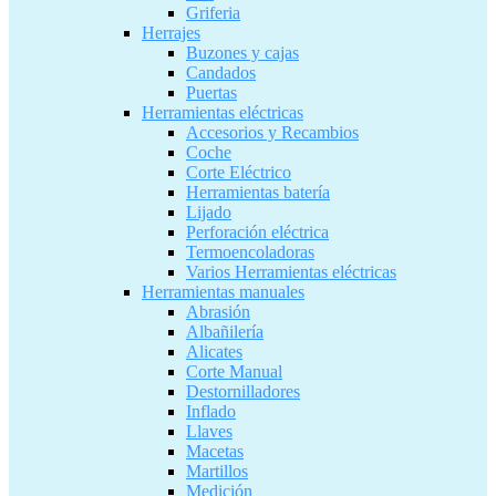
Griferia
Herrajes
Buzones y cajas
Candados
Puertas
Herramientas eléctricas
Accesorios y Recambios
Coche
Corte Eléctrico
Herramientas batería
Lijado
Perforación eléctrica
Termoencoladoras
Varios Herramientas eléctricas
Herramientas manuales
Abrasión
Albañilería
Alicates
Corte Manual
Destornilladores
Inflado
Llaves
Macetas
Martillos
Medición