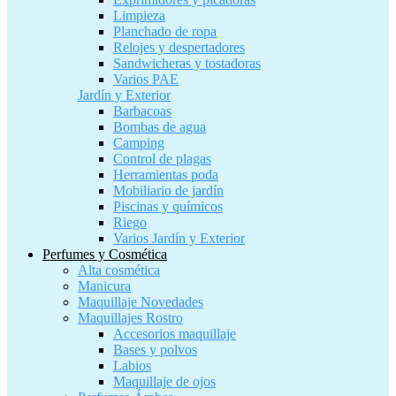
Limpieza
Planchado de ropa
Relojes y despertadores
Sandwicheras y tostadoras
Varios PAE
Jardín y Exterior
Barbacoas
Bombas de agua
Camping
Control de plagas
Herramientas poda
Mobiliario de jardín
Piscinas y químicos
Riego
Varios Jardín y Exterior
Perfumes y Cosmética
Alta cosmética
Manicura
Maquillaje Novedades
Maquillajes Rostro
Accesorios maquillaje
Bases y polvos
Labios
Maquillaje de ojos