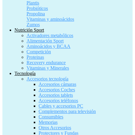
Plantis
Probióticos
Propolina
Vitaminas y aminoácidos
Zumos
Nutrición Sport
Activadores metabólicos
Alimentación Sport
Aminoácidos y BCAA
Competición
Proteinas
Recovery endurance
Vitaminas y Minerales
Tecnología
Accesorios tecnología
Accesorios cámaras
Accesorios Coches
Accesorios tablets
Accesorios teléfonos
Cables y accesorios PC
Complementos para televisión
Consumibles
Memorias
Otros Accesorios
Protectores y Fundas