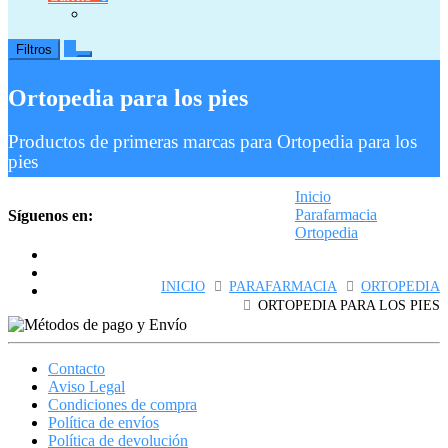
0
Filtros
Ortopedia para los pies
Productos de primeras marcas para Ortopedia para los
pies
Inicio
Parafarmacia
Síguenos en:
Ortopedia
Ortopedia para los pies
INICIO
PARAFARMACIA
ORTOPEDIA
ORTOPEDIA PARA LOS PIES
Contacto
Aviso Legal
Condiciones de compra
Política de envíos
Política de devolución