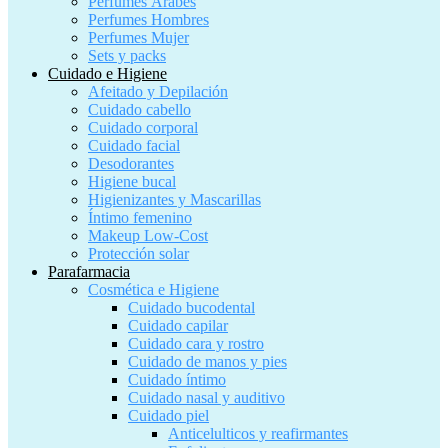
Perfumes Árabes
Perfumes Hombres
Perfumes Mujer
Sets y packs
Cuidado e Higiene
Afeitado y Depilación
Cuidado cabello
Cuidado corporal
Cuidado facial
Desodorantes
Higiene bucal
Higienizantes y Mascarillas
Íntimo femenino
Makeup Low-Cost
Protección solar
Parafarmacia
Cosmética e Higiene
Cuidado bucodental
Cuidado capilar
Cuidado cara y rostro
Cuidado de manos y pies
Cuidado íntimo
Cuidado nasal y auditivo
Cuidado piel
Anticelulticos y reafirmantes