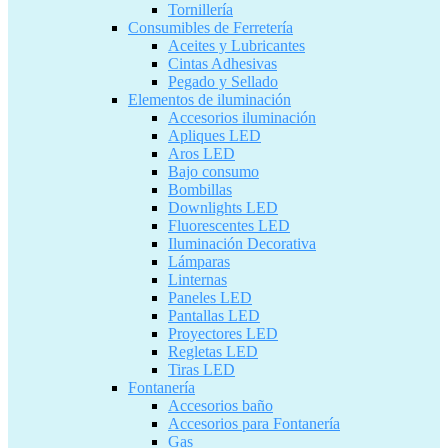
Tornillería
Consumibles de Ferretería
Aceites y Lubricantes
Cintas Adhesivas
Pegado y Sellado
Elementos de iluminación
Accesorios iluminación
Apliques LED
Aros LED
Bajo consumo
Bombillas
Downlights LED
Fluorescentes LED
Iluminación Decorativa
Lámparas
Linternas
Paneles LED
Pantallas LED
Proyectores LED
Regletas LED
Tiras LED
Fontanería
Accesorios baño
Accesorios para Fontanería
Gas