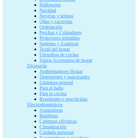
Halloween
Navidad
Neveras y termos
Ollas y cacerolas
Ordenación
Perchas y Colgadores
Protectores infantiles
Sartenes y Asadoras
Textil del hogar
Utensilios de cocina
Varios Accesorios de hogar
Droguería
Ambientadores Hogar
Detergentes y suavizantes
Limpieza general
Para el baño
Para la cocina
Repelentes e insecticidas
Electrodomésticos
Aspiradoras
Batidoras
Cafeteras eléctricas
Climatización
Cuidado personal
Exprimidores y picadoras