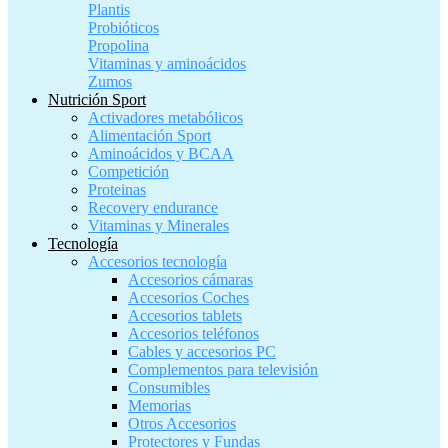
Plantis
Probióticos
Propolina
Vitaminas y aminoácidos
Zumos
Nutrición Sport
Activadores metabólicos
Alimentación Sport
Aminoácidos y BCAA
Competición
Proteinas
Recovery endurance
Vitaminas y Minerales
Tecnología
Accesorios tecnología
Accesorios cámaras
Accesorios Coches
Accesorios tablets
Accesorios teléfonos
Cables y accesorios PC
Complementos para televisión
Consumibles
Memorias
Otros Accesorios
Protectores y Fundas