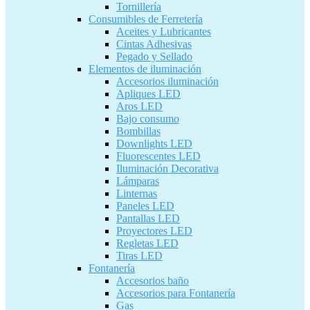
Tornillería
Consumibles de Ferretería
Aceites y Lubricantes
Cintas Adhesivas
Pegado y Sellado
Elementos de iluminación
Accesorios iluminación
Apliques LED
Aros LED
Bajo consumo
Bombillas
Downlights LED
Fluorescentes LED
Iluminación Decorativa
Lámparas
Linternas
Paneles LED
Pantallas LED
Proyectores LED
Regletas LED
Tiras LED
Fontanería
Accesorios baño
Accesorios para Fontanería
Gas