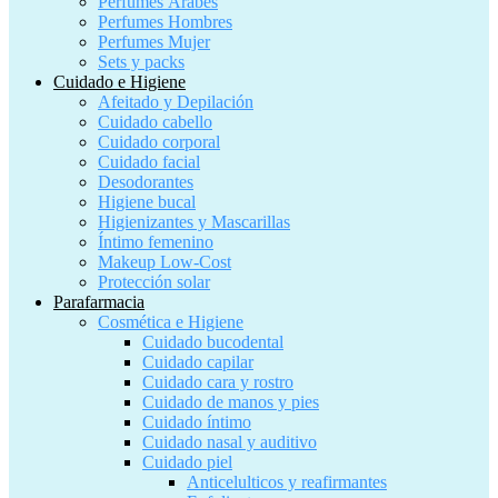
Perfumes Árabes
Perfumes Hombres
Perfumes Mujer
Sets y packs
Cuidado e Higiene
Afeitado y Depilación
Cuidado cabello
Cuidado corporal
Cuidado facial
Desodorantes
Higiene bucal
Higienizantes y Mascarillas
Íntimo femenino
Makeup Low-Cost
Protección solar
Parafarmacia
Cosmética e Higiene
Cuidado bucodental
Cuidado capilar
Cuidado cara y rostro
Cuidado de manos y pies
Cuidado íntimo
Cuidado nasal y auditivo
Cuidado piel
Anticelulticos y reafirmantes