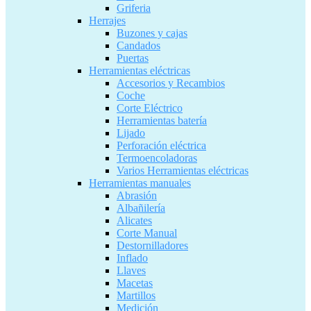
Griferia
Herrajes
Buzones y cajas
Candados
Puertas
Herramientas eléctricas
Accesorios y Recambios
Coche
Corte Eléctrico
Herramientas batería
Lijado
Perforación eléctrica
Termoencoladoras
Varios Herramientas eléctricas
Herramientas manuales
Abrasión
Albañilería
Alicates
Corte Manual
Destornilladores
Inflado
Llaves
Macetas
Martillos
Medición