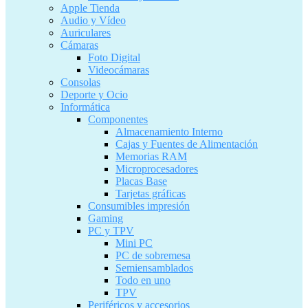
Apple Tienda
Audio y Vídeo
Auriculares
Cámaras
Foto Digital
Videocámaras
Consolas
Deporte y Ocio
Informática
Componentes
Almacenamiento Interno
Cajas y Fuentes de Alimentación
Memorias RAM
Microprocesadores
Placas Base
Tarjetas gráficas
Consumibles impresión
Gaming
PC y TPV
Mini PC
PC de sobremesa
Semiensamblados
Todo en uno
TPV
Periféricos y accesorios