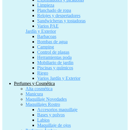
Limpieza
Planchado de ropa
Relojes y despertadores
Sandwicheras y tostadoras
Varios PAE
Jardín y Exterior
Barbacoas
Bombas de agua
Camping
Control de plagas
Herramientas poda
Mobiliario de jardín
Piscinas y químicos
Riego
Varios Jardín y Exterior
Perfumes y Cosmética
Alta cosmética
Manicura
Maquillaje Novedades
Maquillajes Rostro
Accesorios maquillaje
Bases y polvos
Labios
Maquillaje de ojos