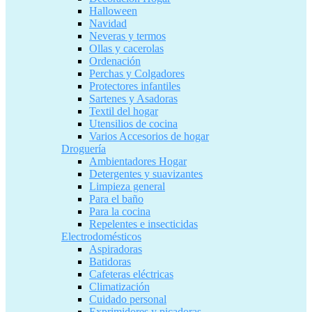
Halloween
Navidad
Neveras y termos
Ollas y cacerolas
Ordenación
Perchas y Colgadores
Protectores infantiles
Sartenes y Asadoras
Textil del hogar
Utensilios de cocina
Varios Accesorios de hogar
Droguería
Ambientadores Hogar
Detergentes y suavizantes
Limpieza general
Para el baño
Para la cocina
Repelentes e insecticidas
Electrodomésticos
Aspiradoras
Batidoras
Cafeteras eléctricas
Climatización
Cuidado personal
Exprimidores y picadoras