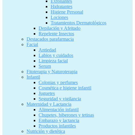
Exfoliantes
Hidratantes
Higiene Personal
Lociones
Tratamientos Dermatológicos
Depilación y Afeitado
Repelente Insectos
Destacados parafarmacia
Facial
Antiedad
Labios y cuidados
Limpieza facial
Serum
Fitoterapia y Naturoterapia
Infantil
Colonias y perfumes
Cosmética e higiene infantil
Juguetes
Seguridad y vigilancia
Maternidad y Lactancia
Alimentación infantil
Chupetes, biberones y tetinas
Embarazo y lactancia
Productos infantiles
Nutrición y dietética