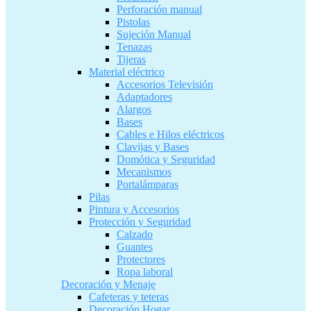
Perforación manual
Pistolas
Sujeción Manual
Tenazas
Tijeras
Material eléctrico
Accesorios Televisión
Adaptadores
Alargos
Bases
Cables e Hilos eléctricos
Clavijas y Bases
Domótica y Seguridad
Mecanismos
Portalámparas
Pilas
Pintura y Accesorios
Protección y Seguridad
Calzado
Guantes
Protectores
Ropa laboral
Decoración y Menaje
Cafeteras y teteras
Decoración Hogar