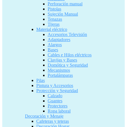
Perforación manual
Pistolas
Sujeción Manual
Tenazas
Tijeras
Material eléctrico
Accesorios Televisión
Adaptadores
Alargos
Bases
Cables e Hilos eléctricos
Clavijas y Bases
Domótica y Seguridad
Mecanismos
Portalámparas
Pilas
Pintura y Accesorios
Protección y Seguridad
Calzado
Guantes
Protectores
Ropa laboral
Decoración y Menaje
Cafeteras y teteras
Decoración Hogar