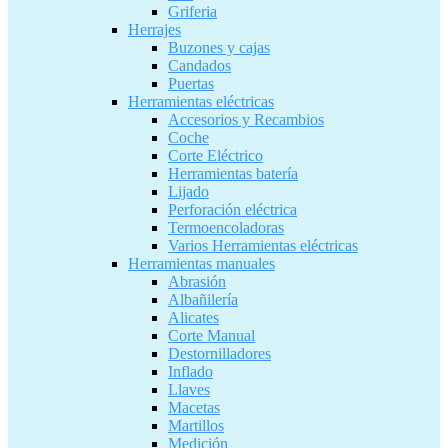
Griferia
Herrajes
Buzones y cajas
Candados
Puertas
Herramientas eléctricas
Accesorios y Recambios
Coche
Corte Eléctrico
Herramientas batería
Lijado
Perforación eléctrica
Termoencoladoras
Varios Herramientas eléctricas
Herramientas manuales
Abrasión
Albañilería
Alicates
Corte Manual
Destornilladores
Inflado
Llaves
Macetas
Martillos
Medición