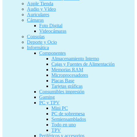
Apple Tienda
Audio y Vídeo
Auriculares
Cámaras
Foto Digital
Videocámaras
Consolas
Deporte y Ocio
Informática
Componentes
Almacenamiento Interno
Cajas y Fuentes de Alimentación
Memorias RAM
Microprocesadores
Placas Base
Tarjetas gráficas
Consumibles impresión
Gaming
PC y TPV
Mini PC
PC de sobremesa
Semiensamblados
Todo en uno
TPV
Periféricos y accesorios