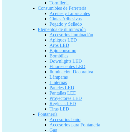
Tornillería
Consumibles de Ferretería
Aceites y Lubricantes
Cintas Adhesivas
Pegado y Sellado
Elementos de iluminación
Accesorios iluminación
Apliques LED
Aros LED
Bajo consumo
Bombillas
Downlights LED
Fluorescentes LED
Iluminación Decorativa
Lámparas
Linternas
Paneles LED
Pantallas LED
Proyectores LED
Regletas LED
Tiras LED
Fontanería
Accesorios baño
Accesorios para Fontanería
Gas