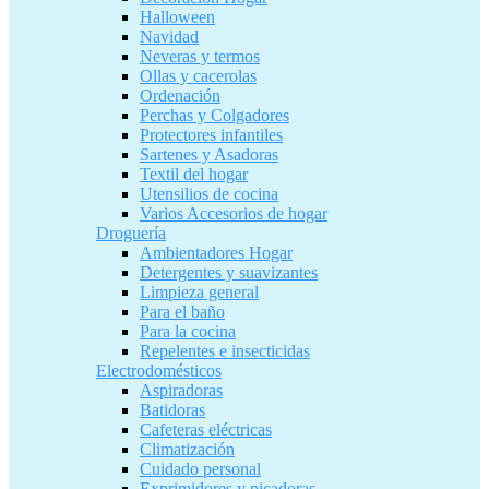
Halloween
Navidad
Neveras y termos
Ollas y cacerolas
Ordenación
Perchas y Colgadores
Protectores infantiles
Sartenes y Asadoras
Textil del hogar
Utensilios de cocina
Varios Accesorios de hogar
Droguería
Ambientadores Hogar
Detergentes y suavizantes
Limpieza general
Para el baño
Para la cocina
Repelentes e insecticidas
Electrodomésticos
Aspiradoras
Batidoras
Cafeteras eléctricas
Climatización
Cuidado personal
Exprimidores y picadoras