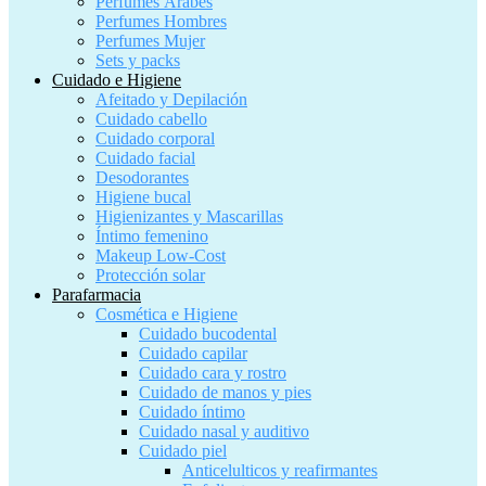
Perfumes Árabes
Perfumes Hombres
Perfumes Mujer
Sets y packs
Cuidado e Higiene
Afeitado y Depilación
Cuidado cabello
Cuidado corporal
Cuidado facial
Desodorantes
Higiene bucal
Higienizantes y Mascarillas
Íntimo femenino
Makeup Low-Cost
Protección solar
Parafarmacia
Cosmética e Higiene
Cuidado bucodental
Cuidado capilar
Cuidado cara y rostro
Cuidado de manos y pies
Cuidado íntimo
Cuidado nasal y auditivo
Cuidado piel
Anticelulticos y reafirmantes