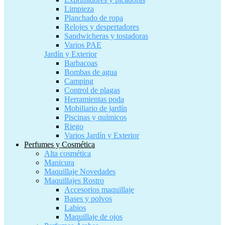
Limpieza
Planchado de ropa
Relojes y despertadores
Sandwicheras y tostadoras
Varios PAE
Jardín y Exterior
Barbacoas
Bombas de agua
Camping
Control de plagas
Herramientas poda
Mobiliario de jardín
Piscinas y químicos
Riego
Varios Jardín y Exterior
Perfumes y Cosmética
Alta cosmética
Manicura
Maquillaje Novedades
Maquillajes Rostro
Accesorios maquillaje
Bases y polvos
Labios
Maquillaje de ojos