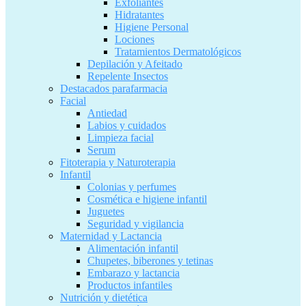
Exfoliantes
Hidratantes
Higiene Personal
Lociones
Tratamientos Dermatológicos
Depilación y Afeitado
Repelente Insectos
Destacados parafarmacia
Facial
Antiedad
Labios y cuidados
Limpieza facial
Serum
Fitoterapia y Naturoterapia
Infantil
Colonias y perfumes
Cosmética e higiene infantil
Juguetes
Seguridad y vigilancia
Maternidad y Lactancia
Alimentación infantil
Chupetes, biberones y tetinas
Embarazo y lactancia
Productos infantiles
Nutrición y dietética