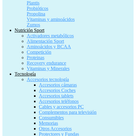
Plantis
Probióticos
Propolina
Vitaminas y aminoácidos
Zumos
Nutrición Sport
Activadores metabólicos
Alimentación Sport
Aminoácidos y BCAA
Competición
Proteinas
Recovery endurance
Vitaminas y Minerales
Tecnología
Accesorios tecnología
Accesorios cámaras
Accesorios Coches
Accesorios tablets
Accesorios teléfonos
Cables y accesorios PC
Complementos para televisión
Consumibles
Memorias
Otros Accesorios
Protectores y Fundas