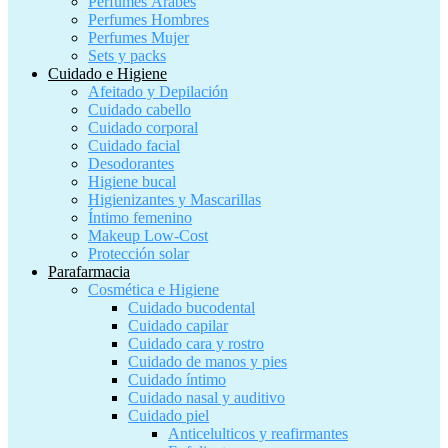
Perfumes Árabes
Perfumes Hombres
Perfumes Mujer
Sets y packs
Cuidado e Higiene
Afeitado y Depilación
Cuidado cabello
Cuidado corporal
Cuidado facial
Desodorantes
Higiene bucal
Higienizantes y Mascarillas
Íntimo femenino
Makeup Low-Cost
Protección solar
Parafarmacia
Cosmética e Higiene
Cuidado bucodental
Cuidado capilar
Cuidado cara y rostro
Cuidado de manos y pies
Cuidado íntimo
Cuidado nasal y auditivo
Cuidado piel
Anticelulticos y reafirmantes