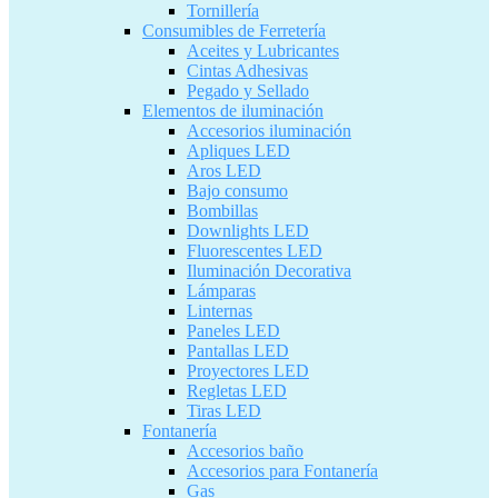
Tornillería
Consumibles de Ferretería
Aceites y Lubricantes
Cintas Adhesivas
Pegado y Sellado
Elementos de iluminación
Accesorios iluminación
Apliques LED
Aros LED
Bajo consumo
Bombillas
Downlights LED
Fluorescentes LED
Iluminación Decorativa
Lámparas
Linternas
Paneles LED
Pantallas LED
Proyectores LED
Regletas LED
Tiras LED
Fontanería
Accesorios baño
Accesorios para Fontanería
Gas