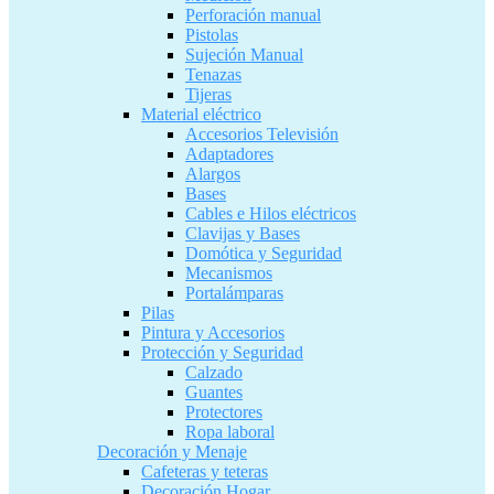
Perforación manual
Pistolas
Sujeción Manual
Tenazas
Tijeras
Material eléctrico
Accesorios Televisión
Adaptadores
Alargos
Bases
Cables e Hilos eléctricos
Clavijas y Bases
Domótica y Seguridad
Mecanismos
Portalámparas
Pilas
Pintura y Accesorios
Protección y Seguridad
Calzado
Guantes
Protectores
Ropa laboral
Decoración y Menaje
Cafeteras y teteras
Decoración Hogar