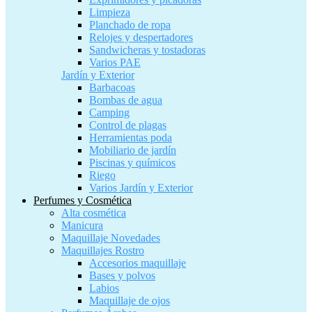
Limpieza
Planchado de ropa
Relojes y despertadores
Sandwicheras y tostadoras
Varios PAE
Jardín y Exterior
Barbacoas
Bombas de agua
Camping
Control de plagas
Herramientas poda
Mobiliario de jardín
Piscinas y químicos
Riego
Varios Jardín y Exterior
Perfumes y Cosmética
Alta cosmética
Manicura
Maquillaje Novedades
Maquillajes Rostro
Accesorios maquillaje
Bases y polvos
Labios
Maquillaje de ojos