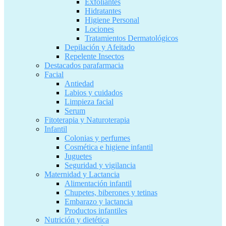
Exfoliantes
Hidratantes
Higiene Personal
Lociones
Tratamientos Dermatológicos
Depilación y Afeitado
Repelente Insectos
Destacados parafarmacia
Facial
Antiedad
Labios y cuidados
Limpieza facial
Serum
Fitoterapia y Naturoterapia
Infantil
Colonias y perfumes
Cosmética e higiene infantil
Juguetes
Seguridad y vigilancia
Maternidad y Lactancia
Alimentación infantil
Chupetes, biberones y tetinas
Embarazo y lactancia
Productos infantiles
Nutrición y dietética