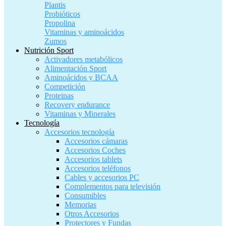
Plantis
Probióticos
Propolina
Vitaminas y aminoácidos
Zumos
Nutrición Sport
Activadores metabólicos
Alimentación Sport
Aminoácidos y BCAA
Competición
Proteinas
Recovery endurance
Vitaminas y Minerales
Tecnología
Accesorios tecnología
Accesorios cámaras
Accesorios Coches
Accesorios tablets
Accesorios teléfonos
Cables y accesorios PC
Complementos para televisión
Consumibles
Memorias
Otros Accesorios
Protectores y Fundas