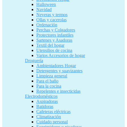
Halloween
Navidad
Neveras y termos
Ollas y cacerolas
Ordenación
Perchas y Colgadores
Protectores infantiles
Sartenes y Asadoras
Textil del hogar
Utensilios de cocina
Varios Accesorios de hogar
Droguería
Ambientadores Hogar
Detergentes y suavizantes
Limpieza general
Para el baño
Para la cocina
Repelentes e insecticidas
Electrodomésticos
Aspiradoras
Batidoras
Cafeteras eléctricas
Climatización
Cuidado personal
Exprimidores y picadoras