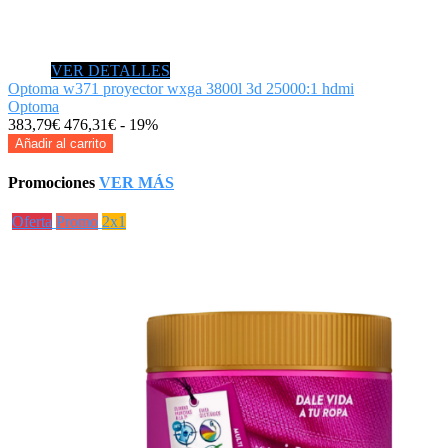
VER DETALLES
Optoma w371 proyector wxga 3800l 3d 25000:1 hdmi
Optoma
383,79€
476,31€
- 19%
Añadir al carrito
Promociones
VER MÁS
Oferta
Promo
2x1