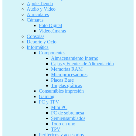
Apple Tienda
Audio y Vídeo
Auriculares
Cámaras
Foto Digital
Videocámaras
Consolas
Deporte y Ocio
Informática
Componentes
Almacenamiento Interno
Cajas y Fuentes de Alimentación
Memorias RAM
Microprocesadores
Placas Base
Tarjetas gráficas
Consumibles impresión
Gaming
PC y TPV
Mini PC
PC de sobremesa
Semiensamblados
Todo en uno
TPV
Periféricos y accesorios