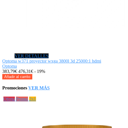
VER DETALLES
Optoma w371 proyector wxga 3800l 3d 25000:1 hdmi
Optoma
383,79€
476,31€
- 19%
Añadir al carrito
Promociones
VER MÁS
Oferta
Promo
2x1