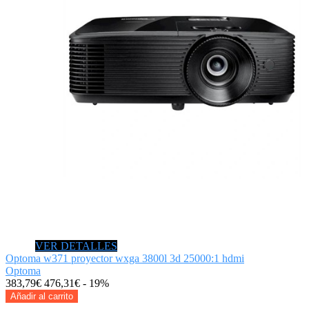
VER DETALLES
Optoma w371 proyector wxga 3800l 3d 25000:1 hdmi
Optoma
383,79€
476,31€
- 19%
Añadir al carrito