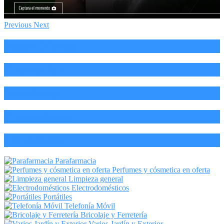
Previous
Next
Super Ofertas
Ofertas 2x1
Novedades
Promociones
Liquidación
Parafarmacia
Perfumes y cósmetica en oferta
Limpieza general
Electrodomésticos
Portátiles
Telefonía Móvil
Bricolaje y Ferretería
Varios Jardín y Exterior