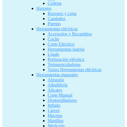
Griferia
Herrajes
Buzones y cajas
Candados
Puertas
Herramientas eléctricas
Accesorios y Recambios
Coche
Corte Eléctrico
Herramientas batería
Lijado
Perforación eléctrica
Termoencoladoras
Varios Herramientas eléctricas
Herramientas manuales
Abrasión
Albañilería
Alicates
Corte Manual
Destornilladores
Inflado
Llaves
Macetas
Martillos
Medición